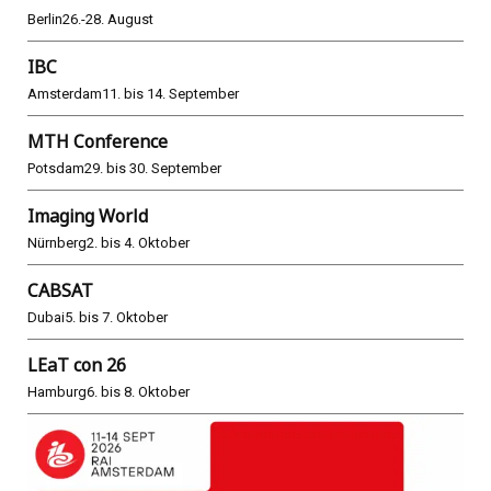
Berlin
26.-28. August
IBC
Amsterdam
11. bis 14. September
MTH Conference
Potsdam
29. bis 30. September
Imaging World
Nürnberg
2. bis 4. Oktober
CABSAT
Dubai
5. bis 7. Oktober
LEaT con 26
Hamburg
6. bis 8. Oktober