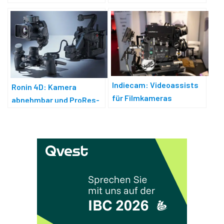
Indiecam: Videoassists
Ronin 4D: Kamera
für Filmkameras
abnehmbar und ProRes-
Raw-Option