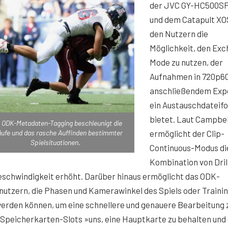
der JVC GY-HC500S
und dem Catapult XO
den Nutzern die
Möglichkeit, den Ex
Mode zu nutzen, der
Aufnahmen in 720p60
anschließendem Expo
ein Austauschdateif
bietet. Laut Campbel
 ODK-Metadaten-Tagging beschleunigt die
äufe und das rasche Auffinden bestimmter
ermöglicht der Clip-
Spielsituationen.
Continuous-Modus di
Kombination von Dril
geschwindigkeit erhöht. Darüber hinaus ermöglicht das ODK-
tzern, die Phasen und Kamerawinkel des Spiels oder Trainin
werden können, um eine schnellere und genauere Bearbeitung 
 Speicherkarten-Slots »uns, eine Hauptkarte zu behalten und 