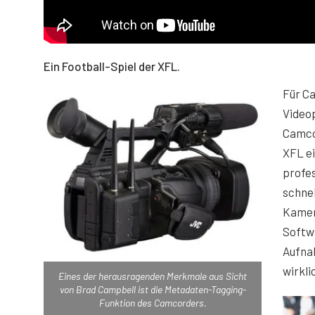
Ein Football-Spiel der XFL.
Für C
Video
Camcor
XFL ei
profes
schnel
Kamer
Softwa
Aufnah
wirkli
Eines der herausragenden Merkmale aus Sicht
von Brad Campbell ist die Metadaten-Tagging-
Funktion des Camcorders.