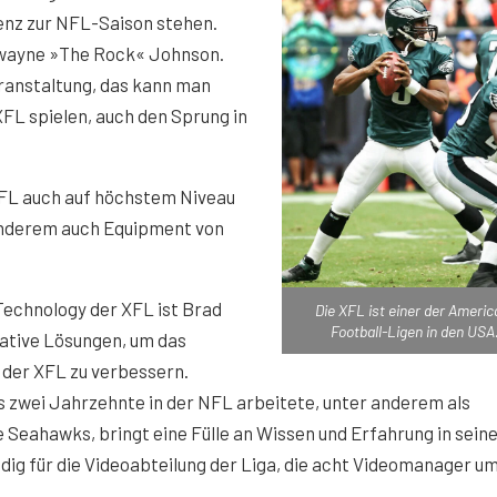
renz zur NFL-Saison stehen.
 Dwayne »The Rock« Johnson.
eranstaltung, das kann man
 XFL spielen, auch den Sprung in
 XFL auch auf höchstem Niveau
 anderem auch Equipment von
 Technology der XFL ist Brad
Die XFL ist einer der Americ
Football-Ligen in den USA
vative Lösungen, um das
 der XFL zu verbessern.
s zwei Jahrzehnte in der NFL arbeitete, unter anderem als
e Seahawks, bringt eine Fülle an Wissen und Erfahrung in seine
ändig für die Videoabteilung der Liga, die acht Videomanager u