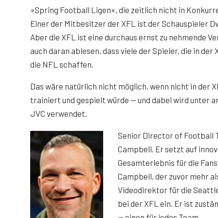
»Spring Football Ligen«, die zeitlich nicht in Konkur
Einer der Mitbesitzer der XFL ist der Schauspieler
Aber die XFL ist eine durchaus ernst zu nehmende V
auch daran ablesen, dass viele der Spieler, die in der
die NFL schaffen.
Das wäre natürlich nicht möglich, wenn nicht in der
trainiert und gespielt würde — und dabei wird unter
JVC verwendet.
Senior Director of Football
Campbell. Er setzt auf inno
Gesamterlebnis für die Fans
Campbell, der zuvor mehr al
Videodirektor für die Seattl
bei der XFL ein. Er ist zust
— einen für jedes Team.