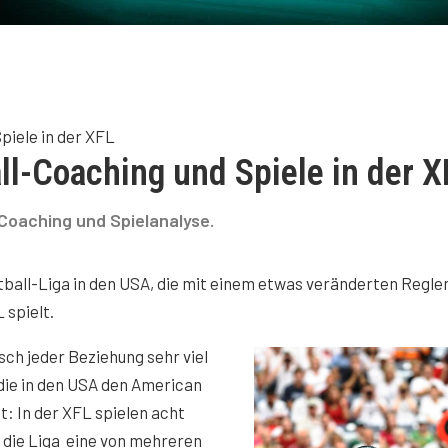
piele in der XFL
ll-Coaching und Spiele in der X
Coaching und Spielanalyse.
otball-Liga in den USA, die mit einem etwas veränderten Regl
 spielt.
isch jeder Beziehung sehr viel
 die in den USA den American
t: In der XFL spielen acht
 die Liga eine von mehreren