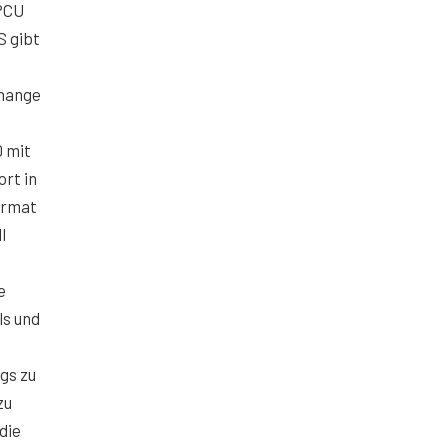
PCU
S gibt
change
 mit
rt in
ormat
l
e
ls und
gs zu
zu
die