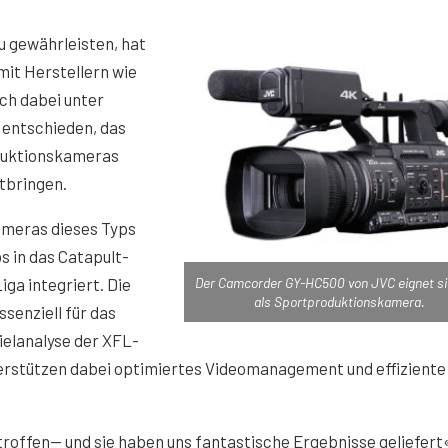
zu gewährleisten, hat
it Herstellern wie
ch dabei unter
entschieden, das
oduktionskameras
tbringen.
meras dieses Typs
s in das Catapult-
ga integriert. Die
Der Camcorder GY-HC500 von JVC eignet si
als Sportproduktionskamera.
senziell für das
ielanalyse der XFL-
terstützen dabei optimiertes Videomanagement und effiziente
offen— und sie haben uns fantastische Ergebnisse geliefert