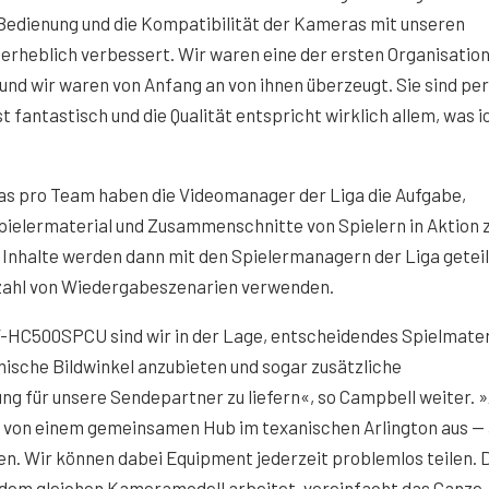
 Bedienung und die Kompatibilität der Kameras mit unseren
rheblich verbessert. Wir waren eine der ersten Organisation
und wir waren von Anfang an von ihnen überzeugt. Sie sind pe
t fantastisch und die Qualität entspricht wirklich allem, was i
as pro Team haben die Videomanager der Liga die Aufgabe,
pielermaterial und Zusammenschnitte von Spielern in Aktion 
Inhalte werden dann mit den Spielermanagern der Liga geteilt
elzahl von Wiedergabeszenarien verwenden.
-HC500SPCU sind wir in der Lage, entscheidendes Spielmater
ische Bildwinkel anzubieten und sogar zusätzliche
ng für unsere Sendepartner zu liefern«, so Campbell weiter. »
 von einem gemeinsamen Hub im texanischen Arlington aus —
en. Wir können dabei Equipment jederzeit problemlos teilen. 
dem gleichen Kameramodell arbeitet, vereinfacht das Ganze.