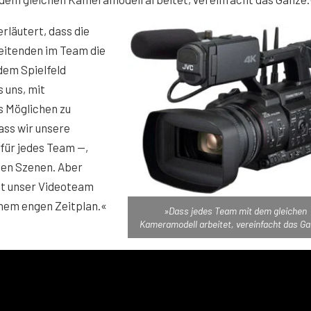
rläutert, dass die
eitenden im Team die
 dem Spielfeld
s uns, mit
s Möglichen zu
ass wir unsere
 für jedes Team —,
chen Szenen. Aber
ht unser Videoteam
einem engen Zeitplan.«
»Dass jedes Team mit dem gleichen
Kameramodell arbeitet, vereinfacht das Ga