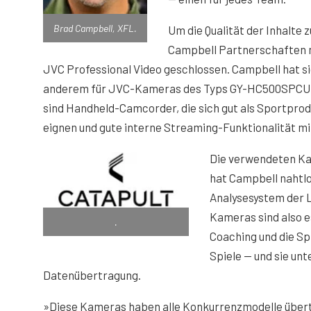
Brad Campbell, XFL.
Um die Qualität der Inhalte 
Campbell Partnerschaften m
JVC Professional Video geschlossen. Campbell hat si
anderem für JVC-Kameras des Typs GY-HC500SPCU 
sind Handheld-Camcorder, die sich gut als Sportpr
eignen und gute interne Streaming-Funktionalität mi
Die verwendeten Ka
hat Campbell nahtlo
Analysesystem der Li
Kameras sind also es
.
Coaching und die Sp
Spiele — und sie un
Datenübertragung.
»Diese Kameras haben alle Konkurrenzmodelle übertr