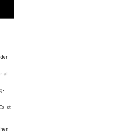
 der
rial
g-
Es ist
chen