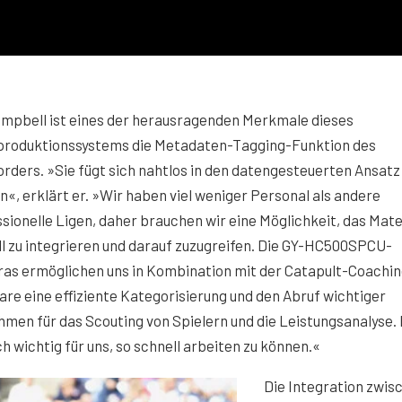
ampbell ist eines der herausragenden Merkmale dieses
produktionssystems die Metadaten-Tagging-Funktion des
ders. »Sie fügt sich nahtlos in den datengesteuerten Ansatz
n«, erklärt er. »Wir haben viel weniger Personal als andere
sionelle Ligen, daher brauchen wir eine Möglichkeit, das Mate
l zu integrieren und darauf zuzugreifen. Die GY-HC500SPCU-
as ermöglichen uns in Kombination mit der Catapult-Coachin
re eine effiziente Kategorisierung und den Abruf wichtiger
men für das Scouting von Spielern und die Leistungsanalyse. 
ch wichtig für uns, so schnell arbeiten zu können.«
Die Integration zwis