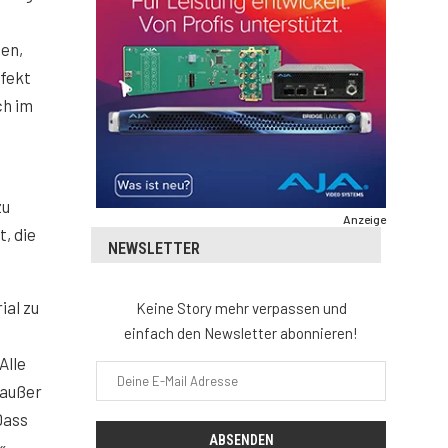
en,
rfekt
ch im
zu
Anzeige
, die
NEWSLETTER
ial zu
Keine Story mehr verpassen und
einfach den Newsletter abonnieren!
Alle
 außer
Dass
«