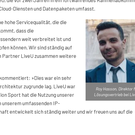
 Cloud-Diensten und Datenpaketen umfasst.
e hohe Servicequalität, die die
kommt, dass die
ssendern weit verbreitet ist und
fen können. Wir sind ständig auf
em Partner LiveU zusammen weitere
 kommentiert: »Dies war ein sehr
rchitektur zugrunde lag. LiveU war
Roy Hasson, Direktor 
ision Sport hat die Nutzung unserer
Lösungsvertrieb bei Li
on unserem umfassenden IP-
ft entwickelt sich ständig weiter und wir freuen uns auf die