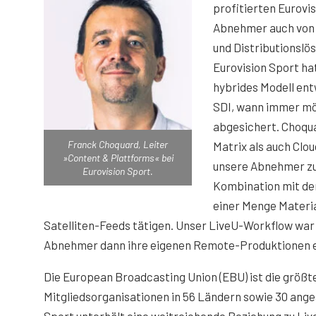
profitierten Eurovi
Abnehmer auch von 
und Distributionslö
Eurovision Sport hat
hybrides Modell ent
SDI, wann immer mö
abgesichert. Choqua
Franck Choquard, Leiter
Matrix als auch Clo
»Content & Plattforms« bei
unsere Abnehmer zu 
Eurovision Sport.
Kombination mit de
einer Menge Materia
Satelliten-Feeds tätigen. Unser LiveU-Workflow war
Abnehmer dann ihre eigenen Remote-Produktionen er
Die European Broadcasting Union (EBU) ist die größte
Mitgliedsorganisationen in 56 Ländern sowie 30 ange
Sport unterhält eine weitreichende Beziehung zu L