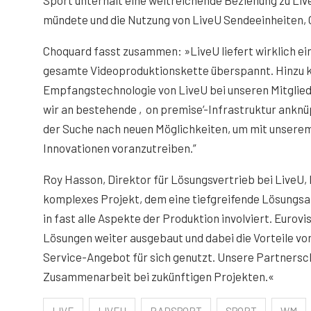
mündete und die Nutzung von LiveU Sendeeinheiten,
Choquard fasst zusammen: »LiveU liefert wirklich ein
gesamte Videoproduktionskette überspannt. Hinzu 
Empfangstechnologie von LiveU bei unseren Mitglied
wir an bestehende ‚on premise‘-Infrastruktur anknüp
der Suche nach neuen Möglichkeiten, um mit unser
Innovationen voranzutreiben.”
Roy Hasson, Direktor für Lösungsvertrieb bei LiveU,
komplexes Projekt, dem eine tiefgreifende Lösungsa
in fast alle Aspekte der Produktion involviert. Eurov
Lösungen weiter ausgebaut und dabei die Vorteile v
Service-Angebot für sich genutzt. Unsere Partnerscha
Zusammenarbeit bei zukünftigen Projekten.«
LIVE
LIVEU
RADSPORT
SPORT
WM