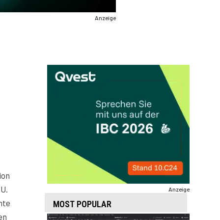
Anzeige
ion
eU.
Anzeige
nte
MOST POPULAR
en