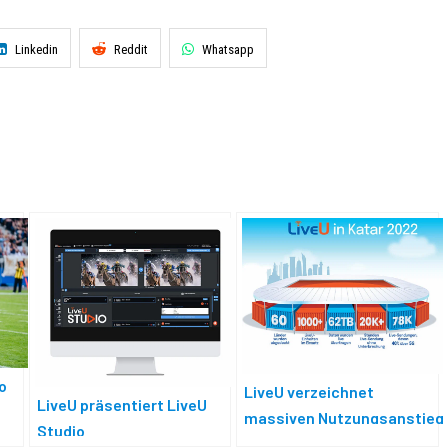
Linkedin
Reddit
Whatsapp
o
LiveU verzeichnet
LiveU präsentiert LiveU
massiven Nutzungsanstieg
Studio
bei der WM in Katar