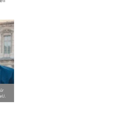
für
veU.