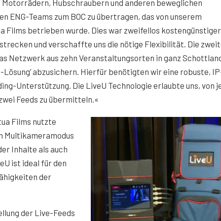
n Motorrädern, Hubschraubern und anderen beweglichen
den ENG-Teams zum BOC zu übertragen, das von unserem
 Films betrieben wurde. Dies war zweifellos kostengünstiger
recken und verschaffte uns die nötige Flexibilität. Die zwei
as Netzwerk aus zehn Veranstaltungsorten in ganz Schottlan
-Lösung’ abzusichern. Hierfür benötigten wir eine robuste, IP
ing-Unterstützung. Die LiveU Technologie erlaubte uns, von 
zwei Feeds zu übermitteln.«
ua Films nutzte
 im Multikameramodus
er Inhalte als auch
U ist ideal für den
ähigkeiten der
llung der Live-Feeds