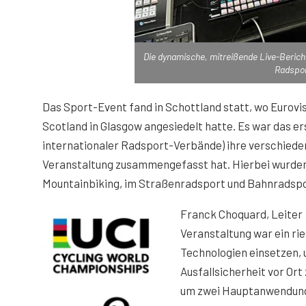
Die dynamische, mitreißende Live-Berich
Radspor
Das Sport-Event fand in Schottland statt, wo Eurovi
Scotland in Glasgow angesiedelt hatte. Es war das er
internationaler Radsport-Verbände) ihre verschiede
Veranstaltung zusammengefasst hat. Hierbei wurden 1
Mountainbiking, im Straßenradsport und Bahnradspo
Franck Choquard, Leiter 
Veranstaltung war ein rie
Technologien einsetzen, u
Ausfallsicherheit vor Or
um zwei Hauptanwendungs