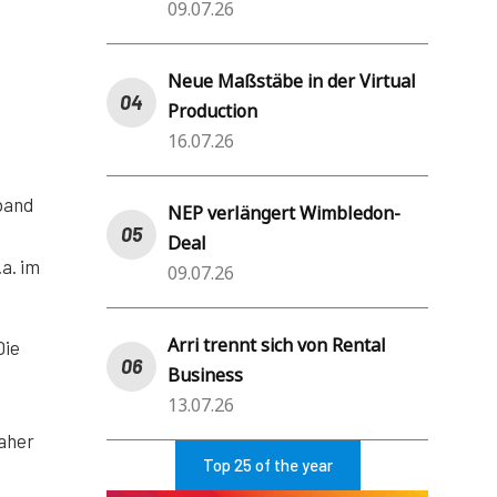
09.07.26
Neue Maßstäbe in der Virtual
Production
16.07.26
rband
NEP verlängert Wimbledon-
Deal
a. im
09.07.26
Arri trennt sich von Rental
Die
Business
13.07.26
daher
Top 25 of the year