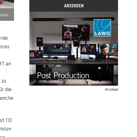
satz.
urde
vices
RT an
 zu
ür die
Anzeige
manche
st 112
ision
men