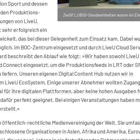
sion Sport und dessen
den Produktions-
Zwölf LU800-Sendeeinheiten waren im Ein
sungen von LiveU.
 sehr erfolgreich ein
wickelt, das bei dieser Gelegenheit zum Einsatz kam. Dabei w
glich, im BOC-Zentrum eingesetzt und durch LiveU Cloud Ser
rd beschreibt den Ablauf wie folgt: »Wir haben sowohl LiveU
ud Connect eingesetzt, um die Produktionsfeeds in LRT oder S
liefern. Unseren eigenen Digital Content Hub nutzen wir in
m LiveU EcoSystem. Einige unserer Abnehmer wollten Zugang
l für ihre digitalen Plattformen, aber keine hohen Ausgaben f
 dafür perfekt geeignet. Bei einigen Veranstaltungen haben 
stellt.«
 öffentlich-rechtliche Medienvereinigung der Welt. Sie umfas
schlossene Organisationen in Asien, Afrika und Amerika. Eurov
iveU, die vor zwei Jahren in ein fortwährendes Rahmenabkom