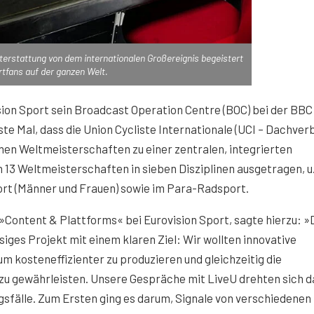
terstattung von dem internationalen Großereignis begeistert
tfans auf der ganzen Welt.
sion Sport sein Broadcast Operation Centre (BOC) bei der BBC
ste Mal, dass die Union Cycliste Internationale (UCI – Dachve
nen Weltmeisterschaften zu einer zentralen, integrierten
3 Weltmeisterschaften in sieben Disziplinen ausgetragen, u.
rt (Männer und Frauen) sowie im Para-Radsport.
»Content & Plattforms« bei Eurovision Sport, sagte hierzu: »
siges Projekt mit einem klaren Ziel: Wir wollten innovative
m kosteneffizienter zu produzieren und gleichzeitig die
t zu gewährleisten. Unsere Gespräche mit LiveU drehten sich 
fälle. Zum Ersten ging es darum, Signale von verschiedenen