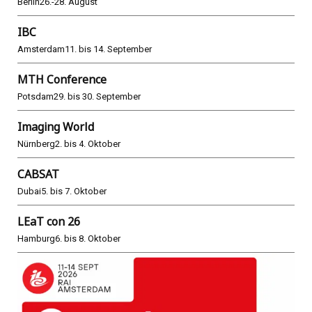
Berlin
26.-28. August
IBC
Amsterdam
11. bis 14. September
MTH Conference
Potsdam
29. bis 30. September
Imaging World
Nürnberg
2. bis 4. Oktober
CABSAT
Dubai
5. bis 7. Oktober
LEaT con 26
Hamburg
6. bis 8. Oktober