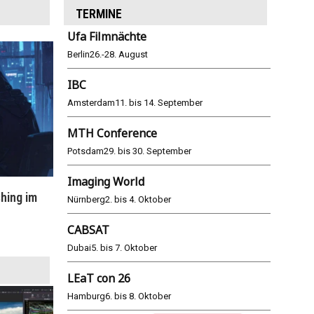
TERMINE
Ufa Filmnächte
Berlin
26.-28. August
IBC
Amsterdam
11. bis 14. September
MTH Conference
Potsdam
29. bis 30. September
Imaging World
hing im
WM 2026: ARD und ZDF im Remote-
E
Nürnberg
2. bis 4. Oktober
Modus
CABSAT
25.06.2026
Dubai
5. bis 7. Oktober
LEaT con 26
Hamburg
6. bis 8. Oktober