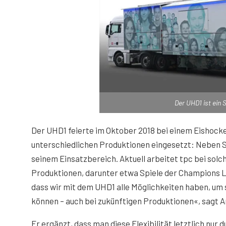
Der UHD1 ist ein 
Der UHD1 feierte im Oktober 2018 bei einem Eishockey
unterschiedlichen Produktionen eingesetzt: Neben S
seinem Einsatzbereich. Aktuell arbeitet tpc bei solc
Produktionen, darunter etwa Spiele der Champions Le
dass wir mit dem UHD1 alle Möglichkeiten haben, um s
können – auch bei zukünftigen Produktionen«, sagt
Er ergänzt, dass man diese Flexibilität letztlich nur