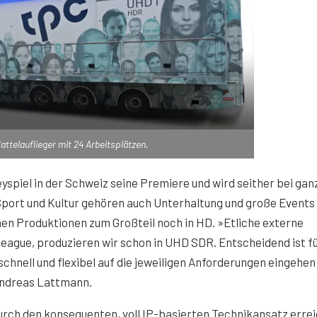
Sattelauflieger mit 24 Arbeitsplätzen.
spiel in der Schweiz seine Premiere und wird seither bei gan
port und Kultur gehören auch Unterhaltung und große Events
hen Produktionen zum Großteil noch in HD. »Etliche externe
ague, produzieren wir schon in UHD SDR. Entscheidend ist fü
chnell und flexibel auf die jeweiligen Anforderungen eingehen
 Andreas Lattmann.
 durch den konsequenten, voll IP-basierten Technikansatz erre