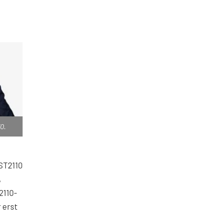
O.
ST2110
,
2110-
r erst