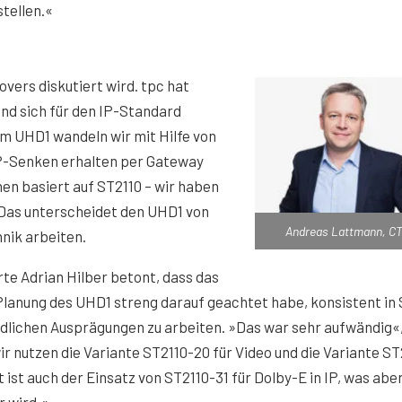
stellen.«
overs diskutiert wird. tpc hat
und sich für den IP-Standard
m UHD1 wandeln wir mit Hilfe von
-IP-Senken erhalten per Gateway
en basiert auf ST2110 – wir haben
« Das unterscheidet den UHD1 von
Andreas Lattmann, CT
hnik arbeiten.
e Adrian Hilber betont, dass das
lanung des UHD1 streng darauf geachtet habe, konsistent in 
edlichen Ausprägungen zu arbeiten. »Das war sehr aufwändig«
ir nutzen die Variante ST2110-20 für Video und die Variante ST
t ist auch der Einsatz von ST2110-31 für Dolby-E in IP, was abe
r wird.«