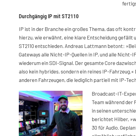
fertig
Durchgängig IP mit ST2110
IP ist in der Branche ein großes Thema, das oft kontr
hierzu, wie erwähnt, eine klare Entscheidung gefällt 
ST2110 entschieden. Andreas Lattmann betont: »Bei
Gateways alle Nicht-IP-Quellen in IP, und alle Nicht
wiederum ein SDI-Signal. Der gesamte Core dazwisch
also kein hybrides, sondern ein reines IP-Fahrzeug.
anderen Fahrzeugen, die lediglich partiell mit IP-Tec
Broadcast-IT-Expert
Team während der P
in seinen unterschi
berichtet Hilber, »w
30 für Audio. Geplan
allmählich verfügba