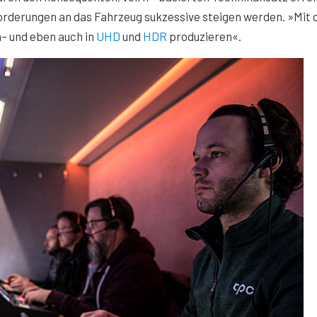
forderungen an das Fahrzeug sukzessive steigen werden. »Mit
– und eben auch in
UHD
und
HDR
produzieren«.