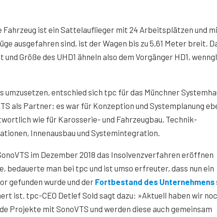
Fahrzeug ist ein Sattelauflieger mit 24 Arbeitsplätzen und m
üge ausgefahren sind, ist der Wagen bis zu 5,61 Meter breit. D
 und Größe des UHD1 ähneln also dem Vorgänger HD1, wenngl
s umzusetzen, entschied sich tpc für das Münchner Systemha
TS als Partner; es war für Konzeption und Systemplanung eb
wortlich wie für Karosserie- und Fahrzeugbau, Technik-
lationen, Innenausbau und Systemintegration.
SonoVTS im Dezember 2018 das Insolvenzverfahren eröffnen
, bedauerte man bei tpc und ist umso erfreuter, dass nun ein
tor gefunden wurde und der
Fortbestand des Unternehmens
ert ist. tpc-CEO Detlef Sold sagt dazu: »Aktuell haben wir no
nde Projekte mit SonoVTS und werden diese auch gemeinsam