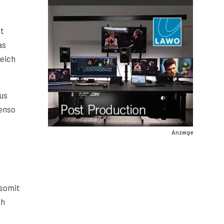
it
as
eich
us
enso
Anzeige
somit
ch