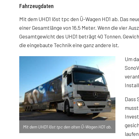
Fahrzeugdaten
Mit dem UHD1 löst tpc den Ü-Wagen HD1 ab. Das neue 
einer Gesamtlänge von 16,5 Meter. Wenn die vier Ausz
Gesamtgewicht des UHD1 beträgt 40 Tonnen. Gewicht
die eingebaute Technik eine ganz andere ist.
Um da
SonoV
verant
Instal
Dass 
musste
Inves
gesich
Mit dem UHD1 löst tpc den alten Ü-Wagen HD1 ab.
laufe