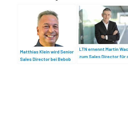
LTN ernennt Martin Wa
Matthias Klein wird Senior
zum Sales Director für 
Sales Director bei Bebob
DACH-Region