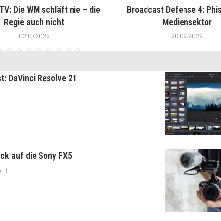
V: Die WM schläft nie – die
Broadcast Defense 4: Phis
Regie auch nicht
Mediensektor
02.07.2026
26.06.2026
st: DaVinci Resolve 21
6
lick auf die Sony FX5
6