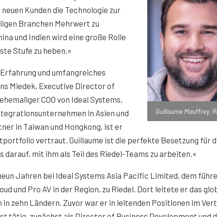
 neuen Kunden die Technologie zur
weiligen Branchen Mehrwert zu
ina und Indien wird eine große Rolle
ste Stufe zu heben.«
n-Erfahrung und umfangreiches
ns Miedek, Executive Director of
s ehemaliger COO von Ideal Systems,
Guillaume Mauffrey, R
tegrationsunternehmen in Asien und
ner in Taiwan und Hongkong, ist er
ortfolio vertraut. Guillaume ist die perfekte Besetzung für d
ns darauf, mit ihm als Teil des Riedel-Teams zu arbeiten.«
eun Jahren bei Ideal Systems Asia Pacific Limited, dem führ
ud und Pro AV in der Region, zu Riedel. Dort leitete er das glo
in zehn Ländern. Zuvor war er in leitenden Positionen im Ver
t tätig, zunächst als Director of Business Development und 