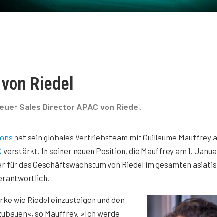
 von Riedel
euer Sales Director APAC von Riedel.
ions
hat sein globales Vertriebsteam mit Guillaume Mauffrey a
C
verstärkt. In seiner neuen Position, die Mauffrey am 1. Janua
 er für das Geschäftswachstum von Riedel im gesamten asiati
erantwortlich.
rke wie Riedel einzusteigen und den
bauen«, so Mauffrey. »Ich werde