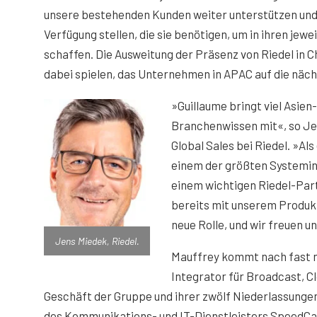
unsere bestehenden Kunden weiter unterstützen und
Verfügung stellen, die sie benötigen, um in ihren je
schaffen. Die Ausweitung der Präsenz von Riedel in Ch
dabei spielen, das Unternehmen in APAC auf die näch
»Guillaume bringt viel Asie
Branchenwissen mit«, so Je
Global Sales bei Riedel. »Al
einem der größten Systemin
einem wichtigen Riedel-Part
bereits mit unserem Produktp
neue Rolle, und wir freuen u
Jens Miedek, Riedel.
Mauffrey kommt nach fast n
Integrator für Broadcast, Clo
Geschäft der Gruppe und ihrer zwölf Niederlassungen 
des Kommunikations- und IT-Dienstleisters SpeedCas