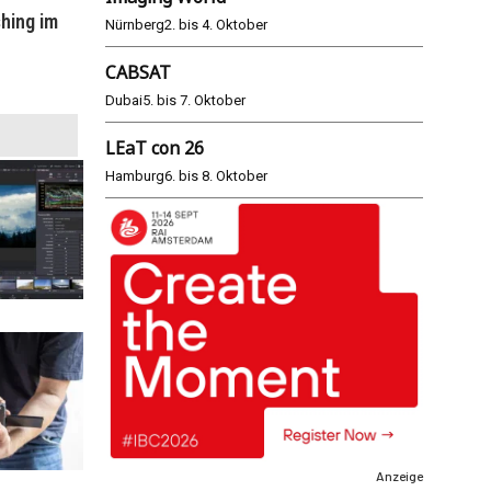
hing im
WM 2026: ARD und ZDF im Remote-
E
Nürnberg
2. bis 4. Oktober
Modus
CABSAT
25.06.2026
Dubai
5. bis 7. Oktober
LEaT con 26
Hamburg
6. bis 8. Oktober
Anzeige