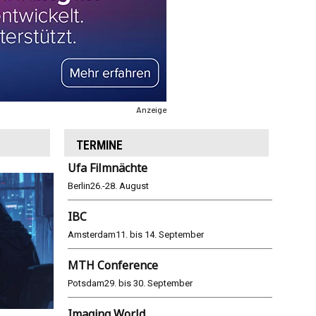
Anzeige
TERMINE
Ufa Filmnächte
Berlin
26.-28. August
IBC
Amsterdam
11. bis 14. September
MTH Conference
Potsdam
29. bis 30. September
Imaging World