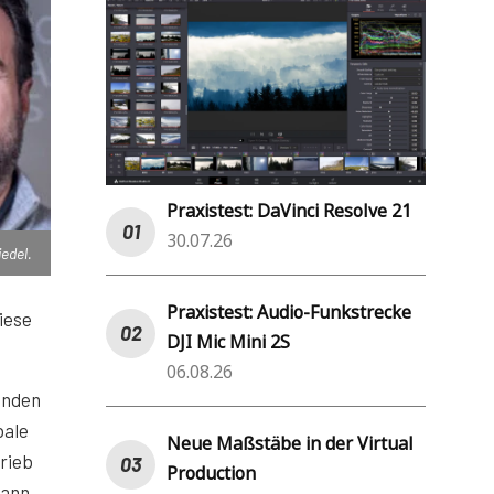
Praxistest: DaVinci Resolve 21
30.07.26
iedel.
Praxistest: Audio-Funkstrecke
iese
DJI Mic Mini 2S
06.08.26
enden
bale
Neue Maßstäbe in der Virtual
trieb
Production
dann