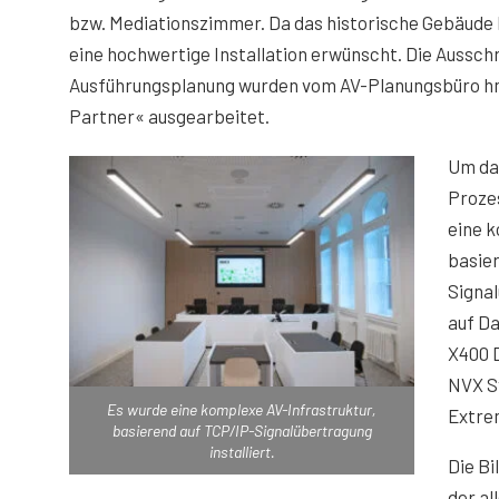
bzw. Mediationszimmer. Da das historische Gebäude 
eine hochwertige Installation erwünscht. Die Aussch
Ausführungsplanung wurden vom AV-Planungsbüro h
Partner« ausgearbeitet.
Um da
Proze
eine k
basier
Signal
auf Da
X400 
NVX S
Es wurde eine komplexe AV-Infrastruktur,
Extre
basierend auf TCP/IP-Signalübertragung
installiert.
Die Bi
der al