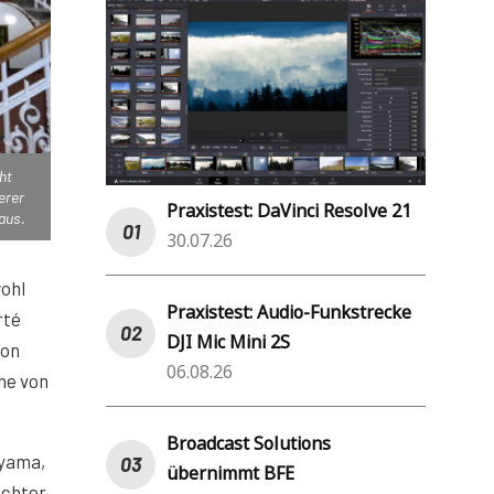
ht
erer
Praxistest: DaVinci Resolve 21
aus.
30.07.26
wohl
Praxistest: Audio-Funkstrecke
rté
DJI Mic Mini 2S
ron
06.08.26
he von
Broadcast Solutions
iyama,
übernimmt BFE
ichter,