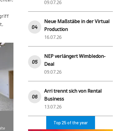
09.07.26
griff
Neue Maßstäbe in der Virtual
t,
Production
16.07.26
NEP verlängert Wimbledon-
Deal
09.07.26
Arri trennt sich von Rental
Business
13.07.26
Top 25 of the year
lte