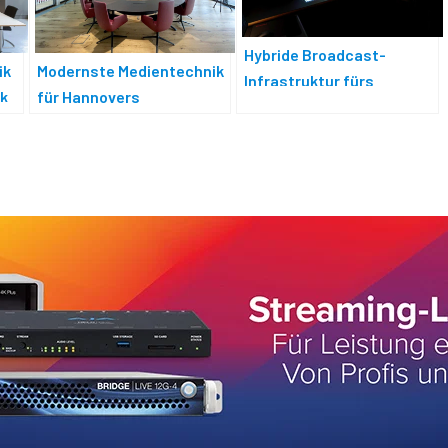
Hybride Broadcast-
ik
Modernste Medientechnik
Infrastruktur fürs
ck
für Hannovers
Humboldt Forum
Energiezentrale