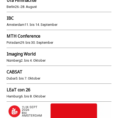
Ufa Filmnächte
Berlin
26.-28. August
IBC
Amsterdam
11. bis 14. September
MTH Conference
Potsdam
29. bis 30. September
Imaging World
Nürnberg
2. bis 4. Oktober
CABSAT
Dubai
5. bis 7. Oktober
LEaT con 26
Hamburg
6. bis 8. Oktober