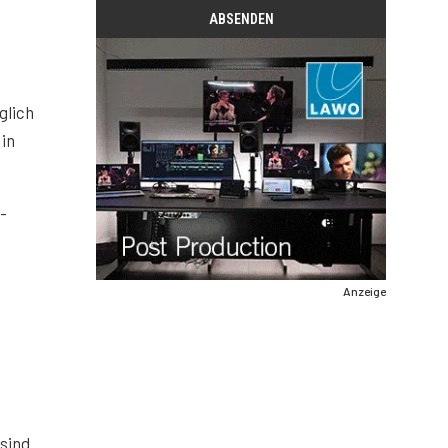
glich
 in
-
Anzeige
sind