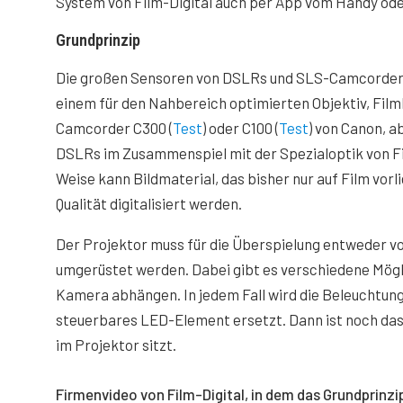
System von Film-Digital auch per App vom Handy ode
Grundprinzip
Die großen Sensoren von DSLRs und SLS-Camcordern 
einem für den Nahbereich optimierten Objektiv, Filmb
Camcorder C300 (
Test
) oder C100 (
Test
) von Canon, 
DSLRs im Zusammenspiel mit der Spezialoptik von Fil
Weise kann Bildmaterial, das bisher nur auf Film vor
Qualität digitalisiert werden.
Der Projektor muss für die Überspielung entweder vo
umgerüstet werden. Dabei gibt es verschiedene Mögli
Kamera abhängen. In jedem Fall wird die Beleuchtungsq
steuerbares LED-Element ersetzt. Dann ist noch das 
im Projektor sitzt.
Video von YouTube laden. M
Firmenvideo von Film-Digital, in dem das Grundprinzi