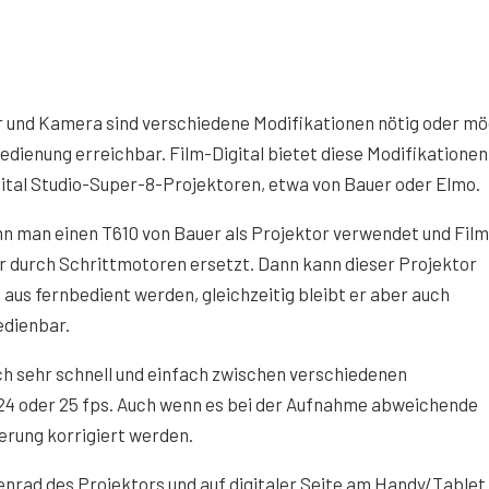
 und Kamera sind verschiedene Modifikationen nötig oder mö
dienung erreichbar. Film-Digital bietet diese Modifikationen
gital Studio-Super-8-Projektoren, etwa von Bauer oder Elmo.
nn man einen T610 von Bauer als Projektor verwendet und Film
or durch Schrittmotoren ersetzt. Dann kann dieser Projektor
us fernbedient werden, gleichzeitig bleibt er aber auch
edienbar.
h sehr schnell und einfach zwischen verschiedenen
24 oder 25 fps. Auch wenn es bei der Aufnahme abweichende
erung korrigiert werden.
nrad des Projektors und auf digitaler Seite am Handy/Tablet 