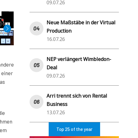
09.07.26
Neue Maßstäbe in der Virtual
Production
16.07.26
NEP verlängert Wimbledon-
 andere
Deal
 einer
09.07.26
das
Arri trennt sich von Rental
Business
13.07.26
die
nehmen
Top 25 of the year
nem