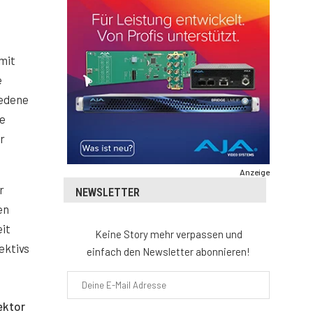
mit
e
iedene
se
r
Anzeige
r
NEWSLETTER
en
eit
Keine Story mehr verpassen und
ektivs
einfach den Newsletter abonnieren!
ektor