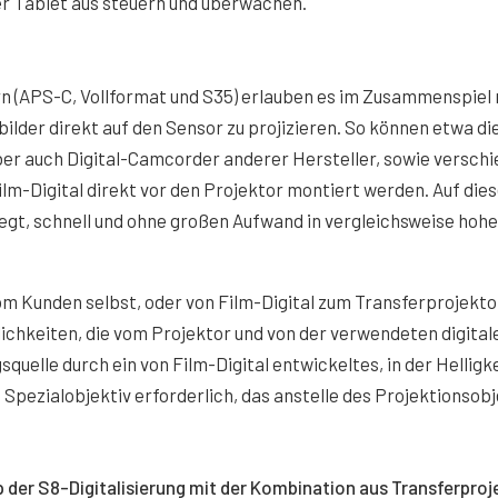
r Tablet aus steuern und überwachen.
(APS-C, Vollformat und S35) erlauben es im Zusammenspiel 
ilder direkt auf den Sensor zu projizieren. So können etwa di
aber auch Digital-Camcorder anderer Hersteller, sowie versch
m-Digital direkt vor den Projektor montiert werden. Auf die
liegt, schnell und ohne großen Aufwand in vergleichsweise hohe
m Kunden selbst, oder von Film-Digital zum Transferprojekto
chkeiten, die vom Projektor und von der verwendeten digital
uelle durch ein von Film-Digital entwickeltes, in der Helligk
Spezialobjektiv erforderlich, das anstelle des Projektionsobj
it dem Laden akzeptieren Sie YouTube-Cookies.
p der S8-Digitalisierung mit der Kombination aus Transferproj