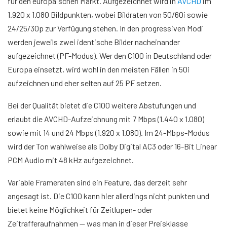
für den europäischen Markt. Aufgezeichnet wird in
AVCHD
im
1.920 x 1.080 Bildpunkten, wobei Bildraten von 50/60i sowie
24/25/30p zur Verfügung stehen. In den progressiven Modi
werden jeweils zwei identische Bilder nacheinander
aufgezeichnet (PF-Modus). Wer den C100 in Deutschland oder
Europa einsetzt, wird wohl in den meisten Fällen in 50i
aufzeichnen und eher selten auf 25 PF setzen.
Bei der Qualität bietet die C100 weitere Abstufungen und
erlaubt die AVCHD-Aufzeichnung mit 7 Mbps (1.440 x 1.080)
sowie mit 14 und 24 Mbps (1.920 x 1.080). Im 24-Mbps-Modus
wird der Ton wahlweise als Dolby Digital AC3 oder 16-Bit Linear
PCM Audio mit 48 kHz aufgezeichnet.
Variable Frameraten sind ein Feature, das derzeit sehr
angesagt ist. Die C100 kann hier allerdings nicht punkten und
bietet keine Möglichkeit für Zeitlupen- oder
Zeitrafferaufnahmen — was man in dieser Preisklasse