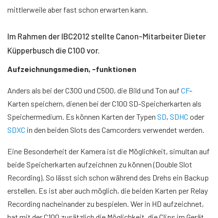
mittlerweile aber fast schon erwarten kann.
Video von YouTube laden. Mit dem Laden akzeptieren Sie YouTube-
Cookies.
Im Rahmen der IBC2012 stellte Canon-Mitarbeiter Dieter
Küpperbusch die C100 vor.
Aufzeichnungsmedien, -funktionen
Anders als bei der C300 und C500, die Bild und Ton auf
CF
-
Karten speichern, dienen bei der C100 SD-Speicherkarten als
Speichermedium. Es können Karten der Typen
SD
,
SDHC
oder
SDXC
in den beiden Slots des Camcorders verwendet werden.
Eine Besonderheit der Kamera ist die Möglichkeit, simultan auf
beide Speicherkarten aufzeichnen zu können (Double Slot
Recording). So lässt sich schon während des Drehs ein Backup
erstellen. Es ist aber auch möglich, die beiden Karten per Relay
Recording nacheinander zu bespielen. Wer in HD aufzeichnet,
hat mit der C100 zusätzlich die Möglichkeit, die Clips im Gerät