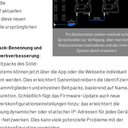
die
 aktuellen
 diese neuen
die ursprünglichen
Pro Basisstation stehen maximal ach
Sprechstellen zur Verfügung, aber man kan
Basisstationen kaskadieren und das Inte
ack-Benennung und
System damit erweitern.
erkverbesserung
:
ltpacks des Solid-
tems können jetzt über die App oder die Webseite individuell
t werden. Dies erleichtert Systembetreibern die Identifizie
ammitgliedern und einzelnen Beltpacks, basierend auf Name,
unktion. Schließlich fügt das Firmware-Update auch neue
rkkonfigurationseinstellungen hinzu: das erleichtert die
ung dynamischer oder statischer IP-Adressen für jedes Gerät
Netzwerken. Dies kann viele potenzielle Probleme mit der
erkkonfiguration vermeiden.