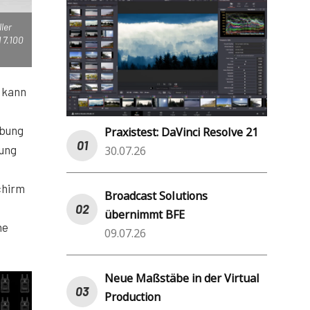
ler
 7.100
 kann
ebung
Praxistest: DaVinci Resolve 21
rung
30.07.26
s
chirm
Broadcast Solutions
übernimmt BFE
ne
09.07.26
Neue Maßstäbe in der Virtual
Production