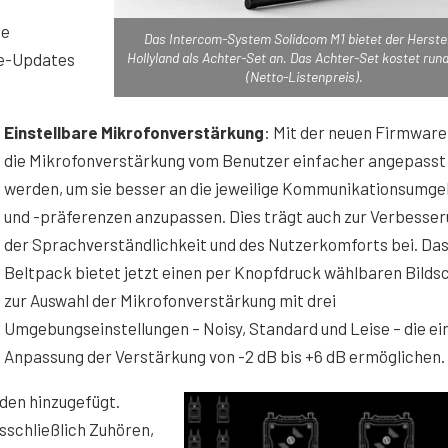
te
Das Intercom-System Solidcom M1 bietet der Herstel
Hollyland als Achter-Set an. Das Achter-Set kostet rund
re-Updates
(Netto-Listenpreis).
Einstellbare Mikrofonverstärkung
: Mit der neuen Firmware
die Mikrofonverstärkung vom Benutzer einfacher angepasst
werden, um sie besser an die jeweilige Kommunikationsumg
und -präferenzen anzupassen. Dies trägt auch zur Verbesse
der Sprachverständlichkeit und des Nutzerkomforts bei. Da
Beltpack bietet jetzt einen per Knopfdruck wählbaren Bilds
zur Auswahl der Mikrofonverstärkung mit drei
Umgebungseinstellungen – Noisy, Standard und Leise – die ei
Anpassung der Verstärkung von -2 dB bis +6 dB ermöglichen.
den hinzugefügt.
schließlich Zuhören,