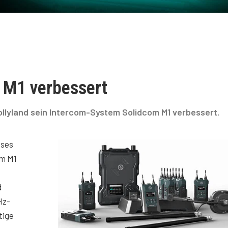
 M1 verbessert
ollyland sein Intercom-System Solidcom M1 verbessert.
oses
om M1
d
Hz-
tige