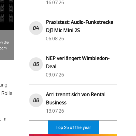
16.07.26
Praxistest: Audio-Funkstrecke
DJI Mic Mini 2S
t
06.08.26
n die
rcom-
NEP verlängert Wimbledon-
Deal
09.07.26
rung
 Rolle
Arri trennt sich von Rental
Business
13.07.26
 in
Top 25 of the year