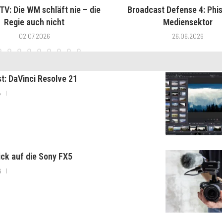
V: Die WM schläft nie – die
Broadcast Defense 4: Phis
Regie auch nicht
Mediensektor
02.07.2026
26.06.2026
st: DaVinci Resolve 21
6
lick auf die Sony FX5
6