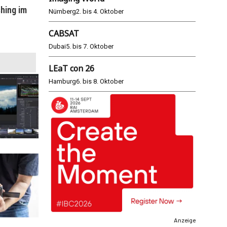
hing im
WM 2026: ARD und ZDF im Remote-
E
Nürnberg
2. bis 4. Oktober
Modus
CABSAT
25.06.2026
Dubai
5. bis 7. Oktober
LEaT con 26
Hamburg
6. bis 8. Oktober
Anzeige