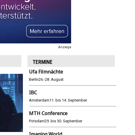
Anzeige
TERMINE
Ufa Filmnächte
Berlin
26.-28. August
IBC
Amsterdam
11. bis 14. September
MTH Conference
Potsdam
29. bis 30. September
Imaging World