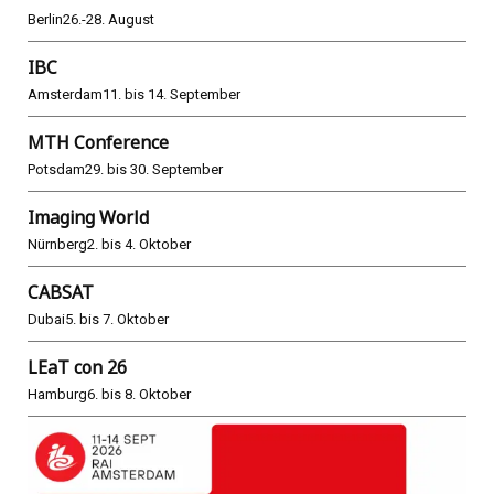
Berlin
26.-28. August
IBC
Amsterdam
11. bis 14. September
MTH Conference
Potsdam
29. bis 30. September
Imaging World
Nürnberg
2. bis 4. Oktober
CABSAT
Dubai
5. bis 7. Oktober
LEaT con 26
Hamburg
6. bis 8. Oktober