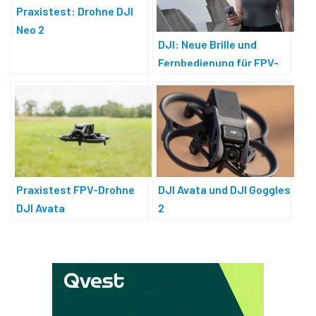
Praxistest: Drohne DJI
Neo 2
DJI: Neue Brille und
Fernbedienung für FPV-
Piloten
Praxistest FPV-Drohne
DJI Avata und DJI Goggles
DJI Avata
2