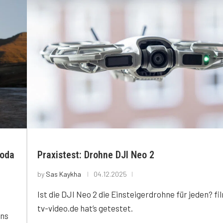
moda
Praxistest: Drohne DJI Neo 2
by
Sas Kaykha
04.12.2025
Ist die DJI Neo 2 die Einsteigerdrohne für jeden? fi
tv-video.de hat’s getestet.
ins