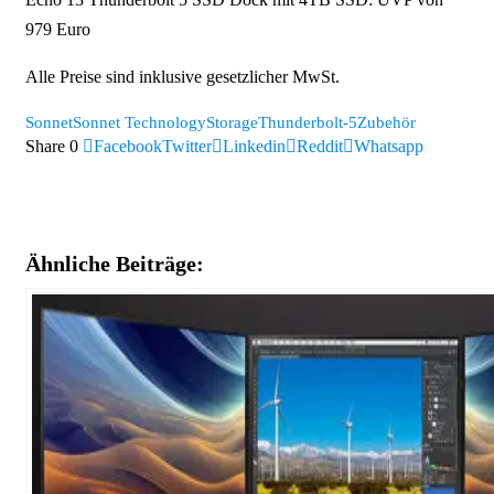
979 Euro
Alle Preise sind inklusive gesetzlicher MwSt.
Sonnet
Sonnet Technology
Storage
Thunderbolt-5
Zubehör
Share
0
Facebook
Twitter
Linkedin
Reddit
Whatsapp
Ähnliche Beiträge: