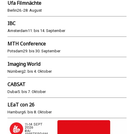
Ufa Filmnächte
Berlin
26.-28. August
IBC
Amsterdam
11. bis 14. September
MTH Conference
Potsdam
29. bis 30. September
Imaging World
Nürnberg
2. bis 4. Oktober
CABSAT
Dubai
5. bis 7. Oktober
LEaT con 26
Hamburg
6. bis 8. Oktober