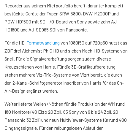
Recorder aus seinem Mietportfolio bereit, darunter komplett
bestückte Geräte der Typen SRW-5800, DVW-M2000P und
PDW-HD1500 mit SDI-I/O-Board von Sony sowie zehn AJ-
HD1800 und AJ-SD965 SDI von Panasonic.
Für die HD-
Formatwandlung
von
1080i
50 auf
720p
50 nutzt das
ZDF drei Alchemist Ph.C HD und sieben Mach-HD-Systeme von
Snell. Für die Signalverarbeitung sorgen zudem diverse
Kreuzschienen von Harris. Für die 3D-Grafikaufbereitung
stehen mehrere Viz-Trio-Systeme von Vizrt bereit, die durch
den 2-Kanal-Schriftgenerator Inscriber von Harris für das On-
Air-Design ergänzt werden.
Weiter lieferte Wellen+Nöthen für die Produktion der WM rund
180 Monitore (40 Eizo 20 Zoll, 65 Sony von 9 bis 24 Zoll, 20
Panasonic 32 Zoll) und neun Multiviewer-Systeme für rund 400
Eingangssignale. Für den reibungslosen Ablauf der