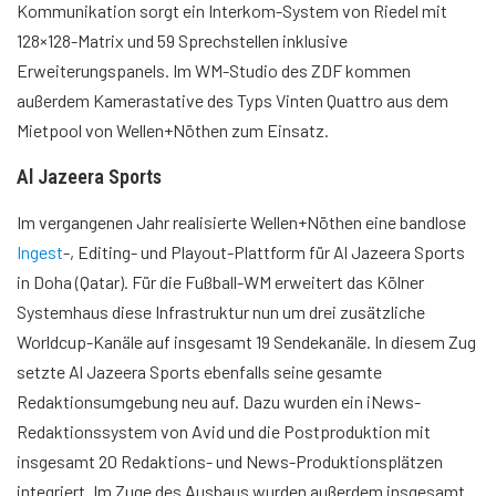
Kommunikation sorgt ein
Interkom
-System von Riedel mit
128×128-Matrix und 59 Sprechstellen inklusive
Erweiterungspanels. Im WM-Studio des ZDF kommen
außerdem Kamerastative des Typs Vinten Quattro aus dem
Mietpool von Wellen+Nöthen zum Einsatz.
Al Jazeera Sports
Im vergangenen Jahr realisierte Wellen+Nöthen eine bandlose
Ingest
-, Editing- und Playout-Plattform für Al Jazeera Sports
in Doha (Qatar). Für die Fußball-WM erweitert das Kölner
Systemhaus diese Infrastruktur nun um drei zusätzliche
Worldcup-Kanäle auf insgesamt 19 Sendekanäle. In diesem Zug
setzte Al Jazeera Sports ebenfalls seine gesamte
Redaktionsumgebung neu auf. Dazu wurden ein iNews-
Redaktionssystem von Avid und die Postproduktion mit
insgesamt 20 Redaktions- und News-Produktionsplätzen
integriert. Im Zuge des Ausbaus wurden außerdem insgesamt