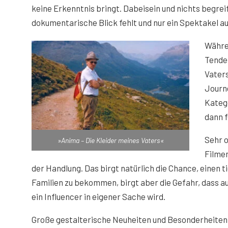
keine Erkenntnis bringt. Dabeisein und nichts begrei
dokumentarische Blick fehlt und nur ein Spektakel a
Währe
Tenden
Vater
Journe
Katego
dann f
Sehr o
»Anima – Die Kleider meines Vaters«
Filme
der Handlung. Das birgt natürlich die Chance, einen ti
Familien zu bekommen, birgt aber die Gefahr, dass 
ein Influencer in eigener Sache wird.
Große gestalterische Neuheiten und Besonderheiten g