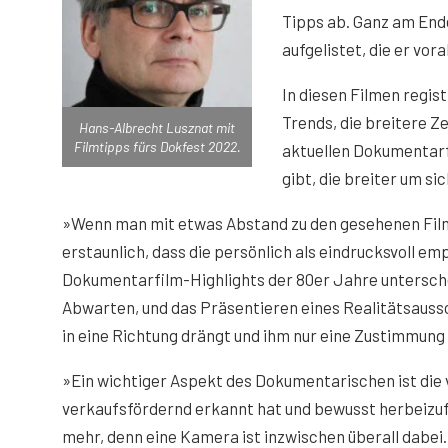
Tipps ab. Ganz am Ende
aufgelistet, die er vor
In diesen Filmen regi
Trends, die breitere Z
Hans-Albrecht Lusznat mit
Filmtipps fürs Dokfest 2022.
aktuellen Dokumentarf
gibt, die breiter um si
»Wenn man mit etwas Abstand zu den gesehenen Filme
erstaunlich, dass die persönlich als eindrucksvoll e
Dokumentarfilm-Highlights der 80er Jahre untersche
Abwarten, und das Präsentieren eines Realitätsaussc
in eine Richtung drängt und ihm nur eine Zustimmun
»Ein wichtiger Aspekt des Dokumentarischen ist die v
verkaufsfördernd erkannt hat und bewusst herbeizufü
mehr, denn eine Kamera ist inzwischen überall dabei.