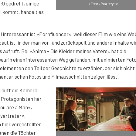
6:9 gedreht, einige
»Four Journeys«
el kommt, handelt es
 interessant ist »Pornfluencer«, weil dieser Film wie eine We
aut ist, in der man vor- und zurückspult und andere Inhalte wi
s aufruft. Bei »Anima – Die Kleider meines Vaters« hat die
eurin einen interessanten Weg gefunden, mit animierten Foto
elementen den Teil der Geschichte zu erzählen, der sich nicht 
ntarischen Fotos und Filmausschnitten zeigen lässt.
 läuft die Kamera
r Protagonisten her
You are a Man«,
vertreter«,
 hier vorgestellten
denen die Töchter