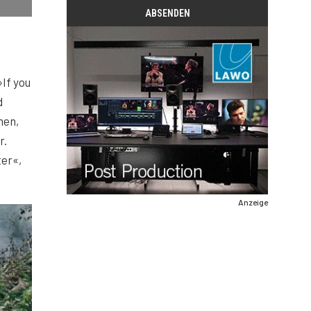
»If you
d
men,
r.
ter«,
Anzeige