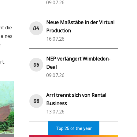
09.07.26
Neue Maßstäbe in der Virtual
t die
Production
meines
16.07.26
r
NEP verlängert Wimbledon-
rt,
Deal
09.07.26
Arri trennt sich von Rental
Business
13.07.26
Top 25 of the year