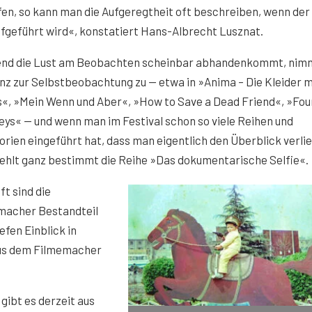
fen, so kann man die Aufgeregtheit oft beschreiben, wenn der
ufgeführt wird«, konstatiert Hans-Albrecht Lusznat.
nd die Lust am Beobachten scheinbar abhandenkommt, nimm
z zur Selbstbeobachtung zu — etwa in »Anima – Die Kleider 
s«, »Mein Wenn und Aber«, »How to Save a Dead Friend«, »Fou
ys« — und wenn man im Festival schon so viele Reihen und
rien eingeführt hat, dass man eigentlich den Überblick verlie
ehlt ganz bestimmt die Reihe »Das dokumentarische Selfie«.
ft sind die
macher Bestandteil
efen Einblick in
aus dem Filmemacher
ibt es derzeit aus