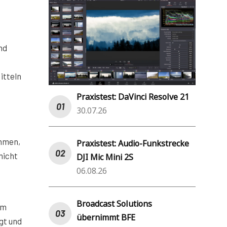
nd
itteln
Praxistest: DaVinci Resolve 21
30.07.26
ehmen,
Praxistest: Audio-Funkstrecke
nicht
DJI Mic Mini 2S
06.08.26
Broadcast Solutions
um
übernimmt BFE
gt und