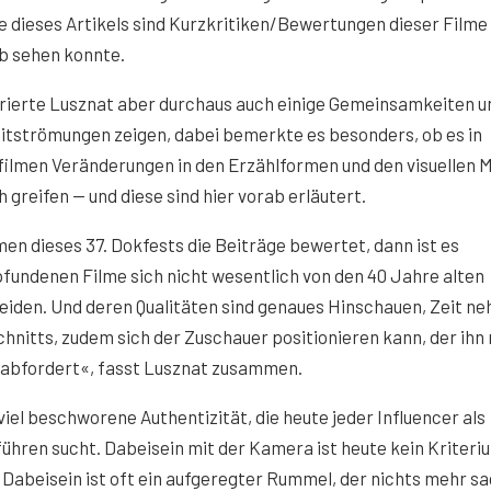
 dieses Artikels sind Kurzkritiken/Bewertungen dieser Filme
ab sehen konnte.
strierte Lusznat aber durchaus auch einige Gemeinsamkeiten u
eitströmungen zeigen, dabei bemerkte es besonders, ob es in
ilmen Veränderungen in den Erzählformen und den visuellen M
ch greifen — und diese sind hier vorab erläutert.
n dieses 37. Dokfests die Beiträge bewertet, dann ist es
mpfundenen Filme sich nicht wesentlich von den 40 Jahre alten
iden. Und deren Qualitäten sind genaues Hinschauen, Zeit n
hnitts, zudem sich der Zuschauer positionieren kann, der ihn 
g abfordert«, fasst Lusznat zusammen.
iel beschworene Authentizität, die heute jeder Influencer als
hren sucht. Dabeisein mit der Kamera ist heute kein Kriteri
 Dabeisein ist oft ein aufgeregter Rummel, der nichts mehr sa