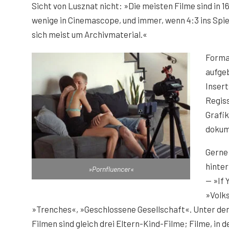
Sicht von Lusznat nicht: »Die meisten Filme sind in 1
wenige in Cinemascope, und immer, wenn 4:3 ins Spi
sich meist um Archivmaterial.«
Formal
aufgeb
Insert
Regiss
Grafik
dokume
Gerne
hinte
»Pornfluencer«
— »If 
»Volks
»Trenches«, »Geschlossene Gesellschaft«. Unter den
Filmen sind gleich drei Eltern-Kind-Filme; Filme, in 