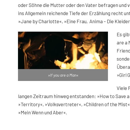
oder Söhne die Mutter oder den Vater befragen und vo
ins Allgemein reichende Tiefe der Erzählung recht unt
»Jane by Charlotte«, »Eine Frau, Anima – Die Kleide
Es gib
are a 
Friend
sonde
Überal
»Girl 
»If you are a Man«
Viele 
langen Zeitraum hinweg entstanden: »How to Save a
»Territory«, »Volksvertreter«, »Children of the Mist
»Mein Wenn und Aber«.