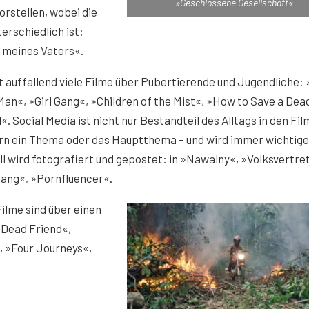
»Geschlossene Gesellschaft«
rstellen, wobei die
erschiedlich ist:
r meines Vaters«.
t auffallend viele Filme über Pubertierende und Jugendliche: 
Man«, »Girl Gang«, »Children of the Mist«, »How to Save a Dea
«. Social Media ist nicht nur Bestandteil des Alltags in den Fil
rn ein Thema oder das Hauptthema – und wird immer wichtige
l wird fotografiert und gepostet: in »Nawalny«, »Volksvertre
Gang«, »Pornfluencer«.
Filme sind über einen
 Dead Friend«,
«, »Four Journeys«,