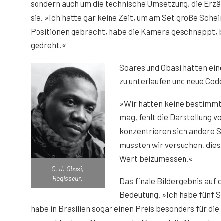
sondern auch um die technische Umsetzung, die Erzäh
sie. »Ich hatte gar keine Zeit, um am Set große Sche
Positionen gebracht, habe die Kamera geschnappt, 
gedreht.«
Soares und Obasi hatten ein
zu unterlaufen und neue Code
»Wir hatten keine bestimmte
mag, fehlt die Darstellung 
konzentrieren sich andere 
mussten wir versuchen, dies
Wert beizumessen.«
C. J. Obasi,
Regisseur.
Das finale Bildergebnis auf 
Bedeutung. »Ich habe fünf Sp
habe in Brasilien sogar einen Preis besonders für di