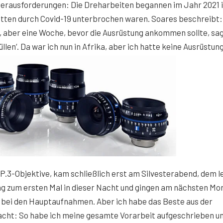
Herausforderungen: Die Dreharbeiten begannen im Jahr 2021 
erketten durch Covid-19 unterbrochen waren. Soares beschreibt:
, aber eine Woche, bevor die Ausrüstung ankommen sollte, sa
len‘. Da war ich nun in Afrika, aber ich hatte keine Ausrüstun
CP.3-Objektive, kam schließlich erst am Silvesterabend, dem l
ung zum ersten Mal in dieser Nacht und gingen am nächsten Mo
 bei den Hauptaufnahmen. Aber ich habe das Beste aus der
macht: So habe ich meine gesamte Vorarbeit aufgeschrieben u