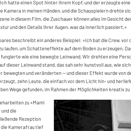
Ich hatte einen Spot hinter ihrem Kopf, und der erzeugte eine
t die Kamera in meinen Händen, und die Schauspielern drehte si
zene in diesem Film, die Zuschauer können alles im Gesicht de
tur und den Details ihrer Augen, was da innerlich passiert.«
Soares beschreibt ein anderes Beispiel: »Ich bat die Crew, vor
zu laufen, um Schatteneffekte auf dem Boden zu erzeugen. Da
fungierte wie eine bewegte Leinwand. Wir drehten eine Perso
auf dieser Leinwand stand, das sah sehr kunstvoll aus, wie sich
r bewegten und veränderten — und dieser Effekt wurde von d
rzeugt, zehn Leute, die einfach vor dem Licht hin- und herlief
ben Wege gefunden, im Rahmen der Möglichkeiten kreativ zu 
reharbeiten zu »Mami
 und die
ließende Rezeption
 die Kamerafrau tief