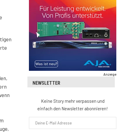
e
rtigen
erte
Anzeige
den,
NEWSLETTER
fern
 wenn
Keine Story mehr verpassen und
einfach den Newsletter abonnieren!
im
uge,