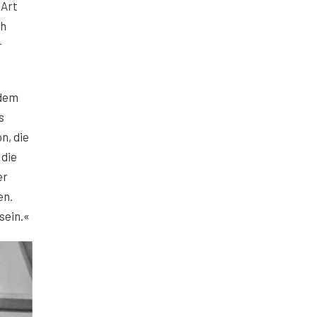
 Art
ch
r
 dem
s
n, die
 die
er
en.
sein.«