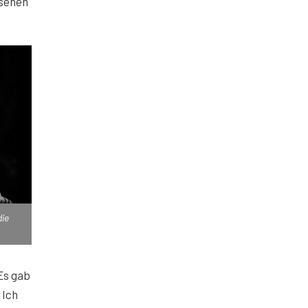
 sehen
die
Es gab
‚Ich