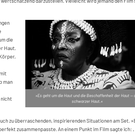
wertschätzend darzustellen. Vielleicht wird jemand den Film
ngen
e
um die
er Haut.
Körper,
mit
ob man
»Es geht um die Haut und die Beschaffenheit der Haut — 
 nicht
schwarzer Haut.«
 auch zu überraschenden, inspirierenden Situationen am Set. »
h perfekt zusammenpasste. An einem Punkt im Film sagte ich: 