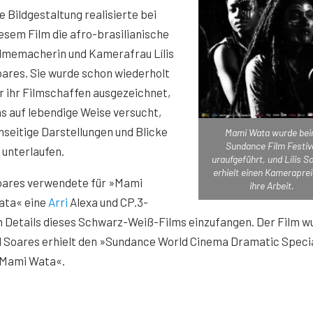
e Bildgestaltung realisierte bei
esem Film die afro-brasilianische
lmemacherin und Kamerafrau Lílis
ares. Sie wurde schon wiederholt
r ihr Filmschaffen ausgezeichnet,
s auf lebendige Weise versucht,
nseitige Darstellungen und Blicke
Mami Wata wurde be
Sundance Film Festiv
 unterlaufen.
uraufgeführt, und Lílis S
erhielt einen Kameraprei
oares verwendete für »Mami
ihre Arbeit.
ata« eine
Arri
Alexa und CP.3-
en Details dieses Schwarz-Weiß-Films einzufangen. Der Film w
d Soares erhielt den »Sundance World Cinema Dramatic Speci
 »Mami Wata«.