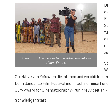
Di
di
Fi
So
fü
da
ei
zu
Kamerafrau Lílis Soares bei der Arbeit am Set von
»Mami Wata«.
S
W
Objektive von Zeiss, um die intimen und verblüffend
beim Sundance Film Festival mehrfach nominiert un
Jury Award for Cinematography« für ihre Arbeit an
Schwieriger Start