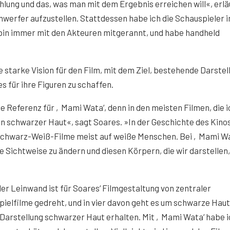
lung und das, was man mit dem Ergebnis erreichen will«, erlä
inwerfer aufzustellen. Stattdessen habe ich die Schauspieler i
bin immer mit den Akteuren mitgerannt, und habe handheld
e starke Vision für den Film, mit dem Ziel, bestehende Darste
s für ihre Figuren zu schaffen.
 Referenz für ‚Mami Wata‘, denn in den meisten Filmen, die i
von schwarzer Haut«, sagt Soares. »In der Geschichte des Kino
Schwarz-Weiß-Filme meist auf weiße Menschen. Bei ‚Mami Wa
e Sichtweise zu ändern und diesen Körpern, die wir darstellen
der Leinwand ist für Soares‘ Filmgestaltung von zentraler
ielfilme gedreht, und in vier davon geht es um schwarze Haut
e Darstellung schwarzer Haut erhalten. Mit ‚Mami Wata‘ habe 