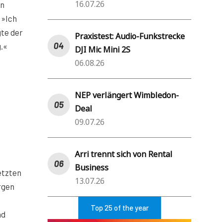
16.07.26
in
 »Ich
gte der
Praxistest: Audio-Funkstrecke
g.«
DJI Mic Mini 2S
06.08.26
NEP verlängert Wimbledon-
Deal
09.07.26
Arri trennt sich von Rental
Business
etzten
13.07.26
rgen
Top 25 of the year
nd