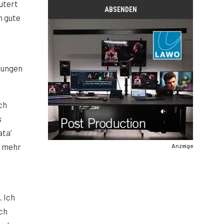
utert
n gute
llungen
ch
s
ta‘
, mehr
Anzeige
. Ich
ich