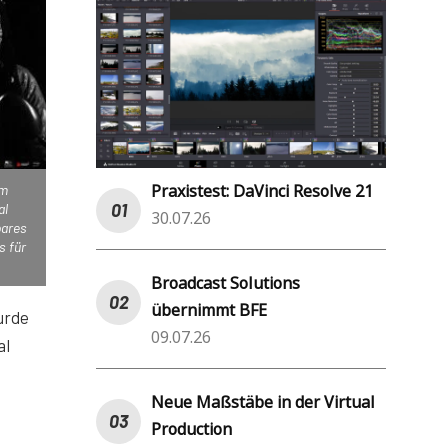
Praxistest: DaVinci Resolve 21
im
al
30.07.26
oares
s für
Broadcast Solutions
übernimmt BFE
urde
09.07.26
al
Neue Maßstäbe in der Virtual
Production