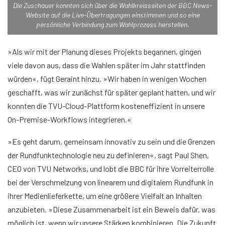
Die Zuschauer konnten sich über die Wahlkreisseiten der BBC News-
Website auf die Live-Übertragungen einstimmen und so eine
persönliche Verbindung zum Wahlprozess herstellen.
»Als wir mit der Planung dieses Projekts begannen, gingen
viele davon aus, dass die Wahlen später im Jahr stattfinden
würden«, fügt Geraint hinzu. »Wir haben in wenigen Wochen
geschafft, was wir zunächst für später geplant hatten, und wir
konnten die TVU-Cloud-Plattform kosteneffizient in unsere
On-Premise-Workflows integrieren.«
»Es geht darum, gemeinsam innovativ zu sein und die Grenzen
der Rundfunktechnologie neu zu definieren«, sagt Paul Shen,
CEO von TVU Networks, und lobt die BBC für ihre Vorreiterrolle
bei der Verschmelzung von linearem und digitalem Rundfunk in
ihrer Medienlieferkette, um eine größere Vielfalt an Inhalten
anzubieten. »Diese Zusammenarbeit ist ein Beweis dafür, was
möglich ist, wenn wir unsere Stärken kombinieren. Die Zukunft