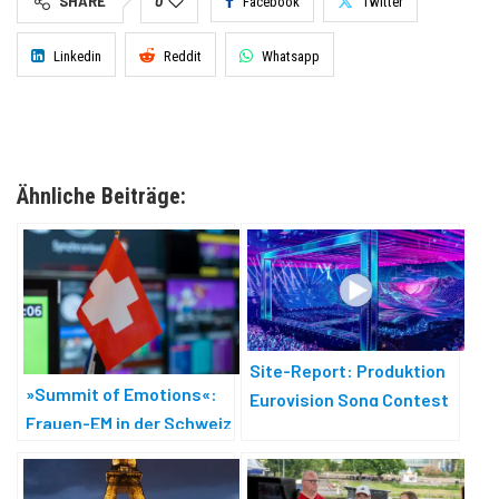
SHARE
0
Facebook
Twitter
Linkedin
Reddit
Whatsapp
Ähnliche Beiträge:
Site-Report: Produktion
»Summit of Emotions«:
Eurovision Song Contest
Frauen-EM in der Schweiz
2025