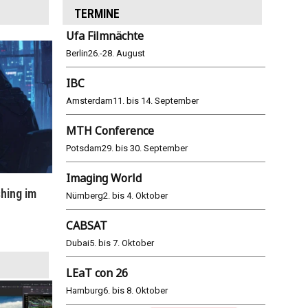
TERMINE
Ufa Filmnächte
Berlin
26.-28. August
IBC
Amsterdam
11. bis 14. September
MTH Conference
Potsdam
29. bis 30. September
Imaging World
hing im
WM 2026: ARD und ZDF im Remote-
E
Nürnberg
2. bis 4. Oktober
Modus
CABSAT
25.06.2026
Dubai
5. bis 7. Oktober
LEaT con 26
Hamburg
6. bis 8. Oktober