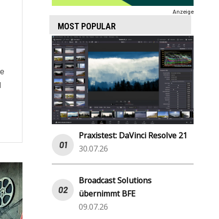
Anzeige
MOST POPULAR
ne
d
n
Praxistest: DaVinci Resolve 21
30.07.26
Broadcast Solutions
übernimmt BFE
09.07.26