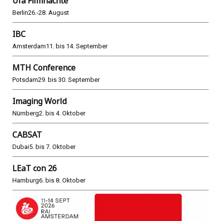
Ufa Filmnächte
Berlin
26.-28. August
IBC
Amsterdam
11. bis 14. September
MTH Conference
Potsdam
29. bis 30. September
Imaging World
Nürnberg
2. bis 4. Oktober
CABSAT
Dubai
5. bis 7. Oktober
LEaT con 26
Hamburg
6. bis 8. Oktober