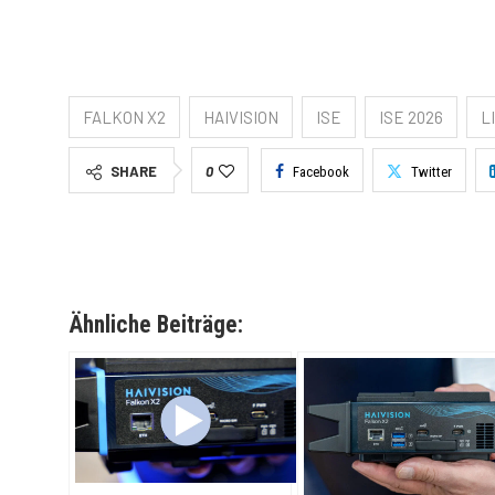
FALKON X2
HAIVISION
ISE
ISE 2026
L
SHARE
0
Facebook
Twitter
Ähnliche Beiträge: