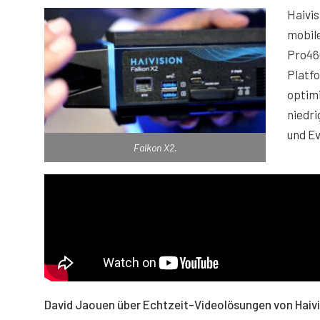
Haivis
mobil
Pro46
Platf
optim
niedri
und E
Falkon X2.
David Jaouen über Echtzeit-Videolösungen von Haivi