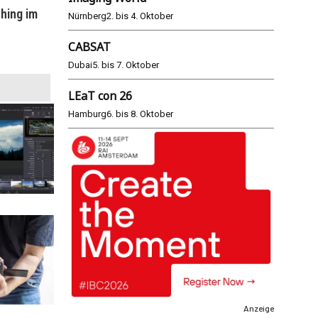
hing im
WM 2026: ARD und ZDF im Remote-
E
Nürnberg
2. bis 4. Oktober
Modus
CABSAT
25.06.2026
Dubai
5. bis 7. Oktober
LEaT con 26
Hamburg
6. bis 8. Oktober
Anzeige