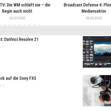
V: Die WM schläft nie – die
Broadcast Defense 4: Phis
Regie auch nicht
Mediensektor
02.07.2026
26.06.2026
st: DaVinci Resolve 21
6
lick auf die Sony FX5
6