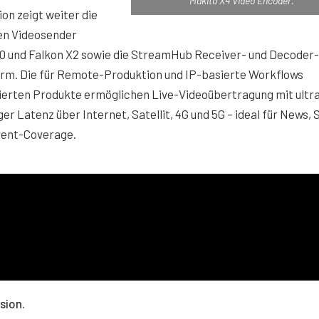
Makito X4 Video Encoder.
ion zeigt weiter die
en Videosender
0 und Falkon X2 sowie die StreamHub Receiver- und Decoder-
orm. Die für Remote-Produktion und IP-basierte Workflows
ierten Produkte ermöglichen Live-Videoübertragung mit ultr
ger Latenz über Internet, Satellit, 4G und 5G – ideal für News, 
vent-Coverage.
sion.