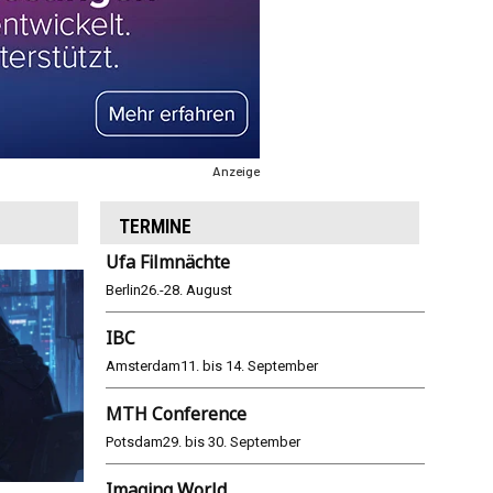
Anzeige
TERMINE
Ufa Filmnächte
Berlin
26.-28. August
IBC
Amsterdam
11. bis 14. September
MTH Conference
Potsdam
29. bis 30. September
Imaging World