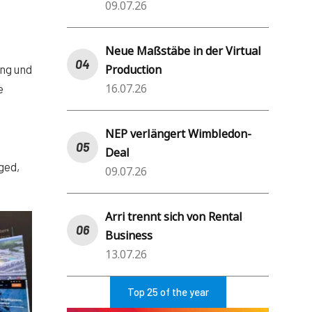
09.07.26
Neue Maßstäbe in der Virtual
ng und
Production
16.07.26
e
NEP verlängert Wimbledon-
Deal
ged,
09.07.26
Arri trennt sich von Rental
Business
13.07.26
Top 25 of the year