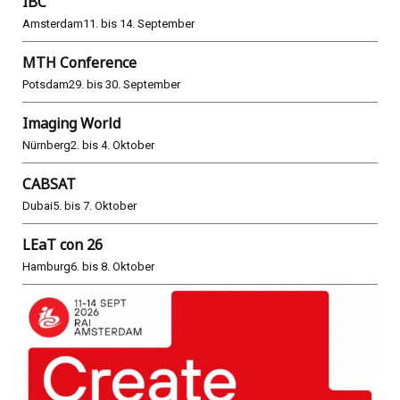
IBC
Amsterdam
11. bis 14. September
MTH Conference
Potsdam
29. bis 30. September
Imaging World
Nürnberg
2. bis 4. Oktober
CABSAT
Dubai
5. bis 7. Oktober
LEaT con 26
Hamburg
6. bis 8. Oktober