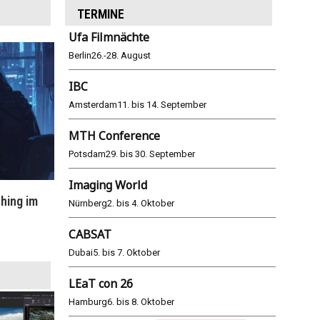
TERMINE
Ufa Filmnächte
Berlin
26.-28. August
IBC
Amsterdam
11. bis 14. September
MTH Conference
Potsdam
29. bis 30. September
Imaging World
hing im
WM 2026: ARD und ZDF im Remote-
E
Nürnberg
2. bis 4. Oktober
Modus
CABSAT
25.06.2026
Dubai
5. bis 7. Oktober
LEaT con 26
Hamburg
6. bis 8. Oktober