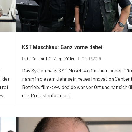
KST Moschkau: Ganz vorne dabei
by
C. Gebhard, G. Voigt-Müller
04.07.2019
d
Das Systemhaus KST Moschkau im rheinischen Dür
l der
nahm in diesem Jahr sein neues Innovation Center 
traf
Betrieb. film-tv-video.de war vor Ort und hat sich 
w.
das Projekt informiert.