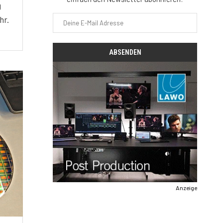
g
hr.
Anzeige