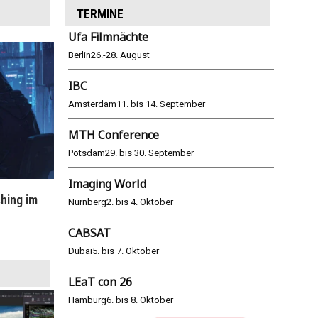
TERMINE
Ufa Filmnächte
Berlin
26.-28. August
IBC
Amsterdam
11. bis 14. September
MTH Conference
Potsdam
29. bis 30. September
Imaging World
hing im
WM 2026: ARD und ZDF im Remote-
E
Nürnberg
2. bis 4. Oktober
Modus
CABSAT
25.06.2026
Dubai
5. bis 7. Oktober
LEaT con 26
Hamburg
6. bis 8. Oktober