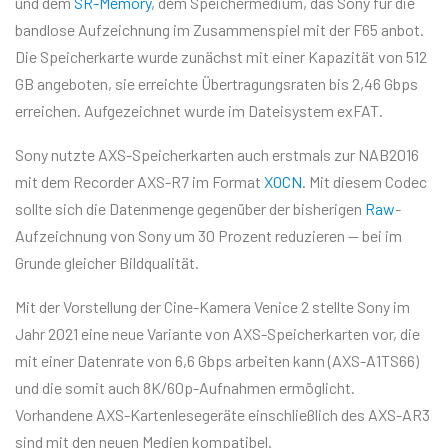
und dem
SR-Memory
, dem Speichermedium, das Sony für die
bandlose Aufzeichnung im Zusammenspiel mit der F65 anbot.
Die Speicherkarte wurde zunächst mit einer Kapazität von 512
GB angeboten, sie erreichte Übertragungsraten bis 2,46 Gbps
erreichen. Aufgezeichnet wurde im Dateisystem exFAT.
Sony nutzte AXS-Speicherkarten auch erstmals zur NAB2016
mit dem Recorder AXS-R7 im Format
XOCN
. Mit diesem Codec
sollte sich die Datenmenge gegenüber der bisherigen
Raw
-
Aufzeichnung von Sony um 30 Prozent reduzieren — bei im
Grunde gleicher Bildqualität.
Mit der Vorstellung der Cine-Kamera Venice 2 stellte Sony im
Jahr 2021 eine neue Variante von AXS-Speicherkarten vor, die
mit einer Datenrate von 6,6 Gbps arbeiten kann (AXS-A1TS66)
und die somit auch 8K/60p-Aufnahmen ermöglicht.
Vorhandene AXS-Kartenlesegeräte einschließlich des AXS-AR3
sind mit den neuen Medien kompatibel.