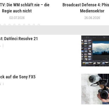
V: Die WM schläft nie – die
Broadcast Defense 4: Phis
Regie auch nicht
Mediensektor
02.07.2026
26.06.2026
st: DaVinci Resolve 21
6
lick auf die Sony FX5
6