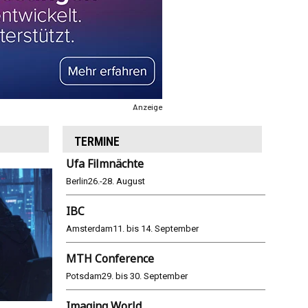
Anzeige
TERMINE
Ufa Filmnächte
Berlin
26.-28. August
IBC
Amsterdam
11. bis 14. September
MTH Conference
Potsdam
29. bis 30. September
Imaging World