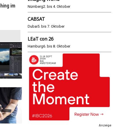
hing im
WM 2026: ARD und ZDF im Remote-
E
Nürnberg
2. bis 4. Oktober
Modus
CABSAT
25.06.2026
Dubai
5. bis 7. Oktober
LEaT con 26
Hamburg
6. bis 8. Oktober
Anzeige