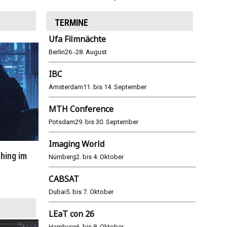
TERMINE
Ufa Filmnächte
Berlin
26.-28. August
IBC
Amsterdam
11. bis 14. September
MTH Conference
Potsdam
29. bis 30. September
Imaging World
hing im
WM 2026: ARD und ZDF im Remote-
E
Nürnberg
2. bis 4. Oktober
Modus
CABSAT
25.06.2026
Dubai
5. bis 7. Oktober
LEaT con 26
Hamburg
6. bis 8. Oktober