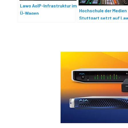
Lawo AoIP-Infrastruktur im
Hochschule der Medien
Ü-Wagen
Stuttgart setzt auf La
mc²56