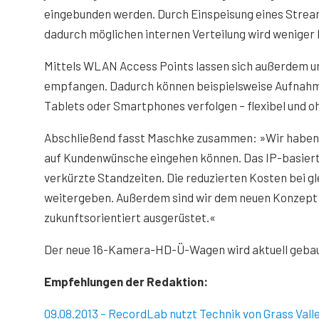
eingebunden werden. Durch Einspeisung eines Stream
dadurch möglichen internen Verteilung wird weniger
Mittels WLAN Access Points lassen sich außerdem 
empfangen. Dadurch können beispielsweise Aufnahme
Tablets oder Smartphones verfolgen – flexibel und o
Abschließend fasst Maschke zusammen: »Wir haben m
auf Kundenwünsche eingehen können. Das IP-basierte
verkürzte Standzeiten. Die reduzierten Kosten bei gl
weitergeben. Außerdem sind wir dem neuen Konzept 
zukunftsorientiert ausgerüstet.«
Der neue 16-Kamera-HD-Ü-Wagen wird aktuell gebaut u
Empfehlungen der Redaktion:
09.08.2013 – RecordLab nutzt Technik von Grass Vall