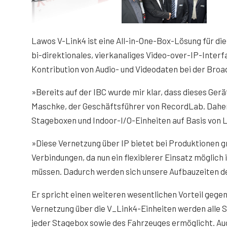
Lawos V-Link4 ist eine All-in-One-Box-Lösung für die
bi-direktionales, vierkanaliges Video-over-IP-Interf
Kontribution von Audio- und Videodaten bei der Bro
»Bereits auf der IBC wurde mir klar, dass dieses Ger
Maschke, der Geschäftsführer von RecordLab. Daher 
Stageboxen und Indoor-I/O-Einheiten auf Basis von 
»Diese Vernetzung über IP bietet bei Produktionen
Verbindungen, da nun ein flexiblerer Einsatz mögli
müssen. Dadurch werden sich unsere Aufbauzeiten de
Er spricht einen weiteren wesentlichen Vorteil geg
Vernetzung über die V_Link4-Einheiten werden alle Si
jeder Stagebox sowie des Fahrzeuges ermöglicht. Au