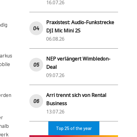
16.07.26
Praxistest: Audio-Funkstrecke
ndig
DJI Mic Mini 2S
06.08.26
Markus
NEP verlängert Wimbledon-
obile
Deal
09.07.26
Arri trennt sich von Rental
erden
Business
13.07.26
er
halb
Top 25 of the year
werk