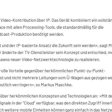
 Video-Kontribution über IP. Das Gerät kombiniert ein vollstä
ace mit allen Processing-Tools, die standardmäßig für die
adcast-Produktion benötigt werden.
ät und der IP-basierte Ansatz die Zukunft sein werden«, sagt 
änderte der TV-Dienstleister sein Konzept und entschied, m
Lawos neuer Video-Netzwerktechnologie zu realisieren.
 große Vorteile gegenüber herkömmlichen Punkt-zu-Punkt-
ch ist und nicht mehrere Leitungen vom Ü-Wagen aus gezogen w
utlich verringern«, so Markus Maschke.
enüber herkömmlichen Konzepten und Technologien an: »Mit d
gnale in der "Cloud" verfügbar, was den direkten Zugriff inner
ch weitere mobile Einheiten können ganz einfach in das Netz