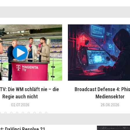
V: Die WM schläft nie – die
Broadcast Defense 4: Phis
Regie auch nicht
Mediensektor
02.07.2026
26.06.2026
st: DaVinci Resolve 21