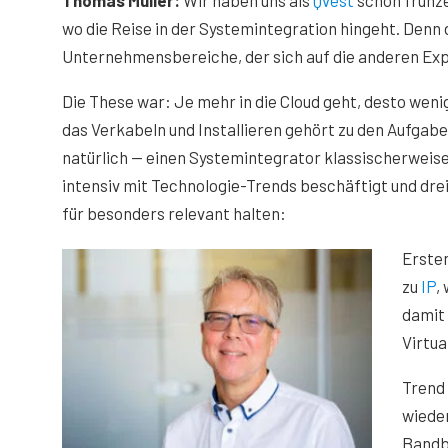
Thomas Müller:
Wir haben uns als
Qvest
schon frühz
wo die Reise in der Systemintegration hingeht. Denn 
Unternehmensbereiche, der sich auf die anderen Exp
Die These war: Je mehr in die Cloud geht, desto we
das Verkabeln und Installieren gehört zu den Aufgab
natürlich — einen Systemintegrator klassischerweise
intensiv mit Technologie-Trends beschäftigt und dre
für besonders relevant halten:
Erste
zu
IP
,
damit
Virtua
Trend
wiede
Bandbr