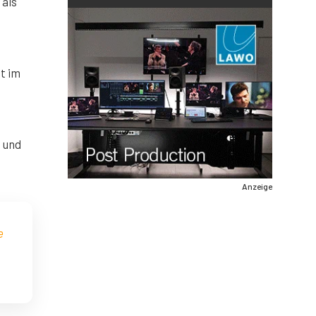
 als
t im
, und
Anzeige
e