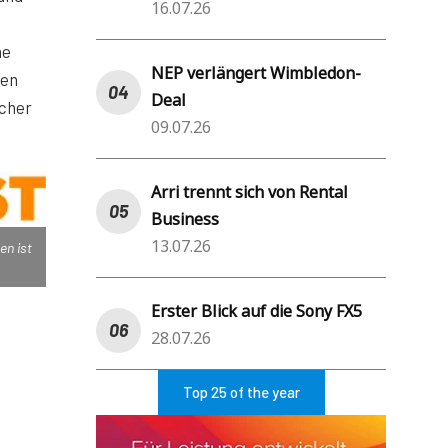
16.07.26
he
NEP verlängert Wimbledon-
den
Deal
icher
09.07.26
Arri trennt sich von Rental
Business
13.07.26
en ist
Erster Blick auf die Sony FX5
28.07.26
Top 25 of the year