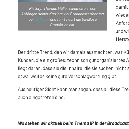
damit 
History: Thomas Müller sammelte in den
Anfängen seiner Karriere viel Broadcasterfahrung
wieder
bei
AZ Media
und führte dort die bandlose
Anfor
Produktion ein.
und wi
Herste
Der dritte Trend, den wir damals ausmachten, war Kün
Kunden, die ein großes, technisch gut organisiertes 
liegt daran, dass sie die Inhalte, die sie suchen, nich
etwa, weil es keine gute Verschlagwortung gibt.
Aus heutiger Sicht kann man sagen, dass all diese Tren
auch eingetreten sind.
Wo stehen wir aktuell beim Thema IP in der Broadcas