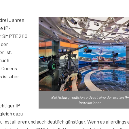
drei Jahren
e IP-
ür SMPTE 2110
n den
n ist.
 auch
e Codecs
s ist aber
Bei Asharq realisierte Qvest eine der ersten IP
Installationen.
chtiger IP-
gleich dazu
zu installieren und auch deutlich günstiger. Wenn es allerdings 