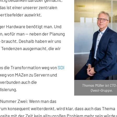
eitig Gedanken darüber gemacht,
das ist einer unserer zentralen
ertisefelder auswirkt.
niger Hardware benötigt man. Und
en, wofür man — neben der Planung
 braucht. Deshalb haben wir uns
i Tendenzen ausgemacht, die wir
ns die Transformation weg von
SDI
 weg von MAZen zu Servern und
 verbunden auch die
Thomas Müller ist CTO 
lisierung.
Qvest-Gruppe.
 Nummer Zwei: Wenn man das
rum konsequent weiterdenkt, wird klar, dass auch das Thema
eite mit der Zeit kein allzu großes Problem mehr sein würde