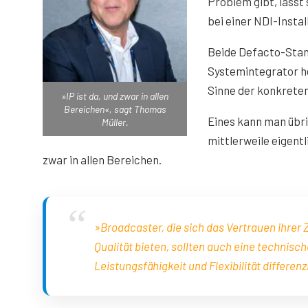
Problem gibt, lässt 
bei einer NDI-Instal
Beide Defacto-Stand
Systemintegrator he
Sinne der konkrete
»IP ist da, und zwar in allen
Bereichen«, sagt Thomas
Eines kann man übri
Müller.
mittlerweile eigentl
zwar in allen Bereichen.
»Broadcaster, die sich das Vertrauen ihrer 
Qualität bieten, sollten auch eine technisch
Leistungsfähigkeit und Flexibilität differen