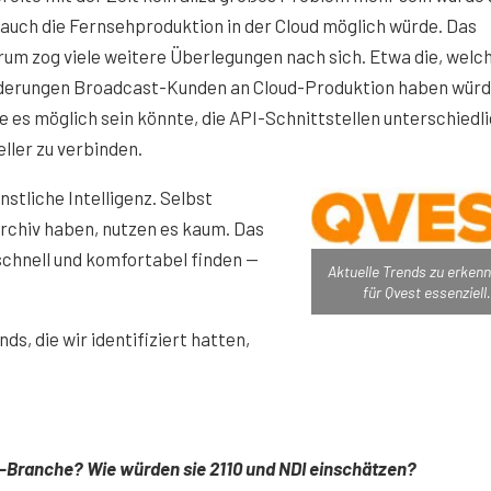
auch die Fernsehproduktion in der Cloud möglich würde. Das
um zog viele weitere Überlegungen nach sich. Etwa die, welc
derungen Broadcast-Kunden an Cloud-Produktion haben wür
e es möglich sein könnte, die API-Schnittstellen unterschiedl
ller zu verbinden.
stliche Intelligenz. Selbst
Archiv haben, nutzen es kaum. Das
t schnell und komfortabel finden —
Aktuelle Trends zu erkenn
für Qvest essenziell.
ds, die wir identifiziert hatten,
t-Branche? Wie würden sie 2110 und NDI einschätzen?