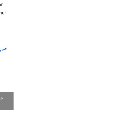
nn
 nur
d-
.