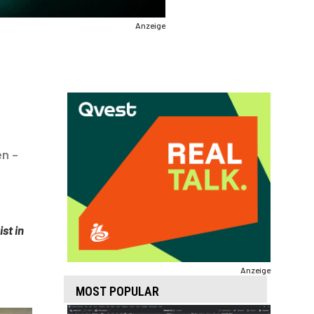
Anzeige
en –
st in
Anzeige
MOST POPULAR