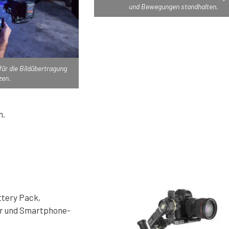
und Bewegungen standhalten.
für die Bildübertragung
zen.
n.
ttery Pack,
er und Smartphone-