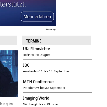
Anzeige
TERMINE
Ufa Filmnächte
Berlin
26.-28. August
IBC
Amsterdam
11. bis 14. September
MTH Conference
Potsdam
29. bis 30. September
Imaging World
hing im
WM 2026: ARD und ZDF im Remote-
E
Nürnberg
2. bis 4. Oktober