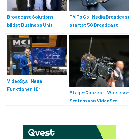
Broadcast Solutions
TV To Go: Media Broadcast
bildet Business Unit
startet 5G Broadcast-
»Broadcast Solutions
Pilotprojekt
Connect«
VideoSys: Neue
Funktionen für
Stage-Conzept: Wireless-
Kamerasteuerungen
System von VideoSys