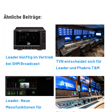
Ähnliche Beiträge:
Leader künftig im Vertrieb
TVN entscheidet sich für
bei SHM Broadcast
Leader und Phabrix T&M
Leader: Neue
Messfunktionen für