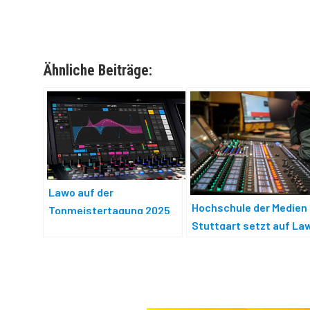
Ähnliche Beiträge:
Lawo auf der
Hochschule der Medien
Tonmeistertagung 2025
Stuttgart setzt auf La
mc²56