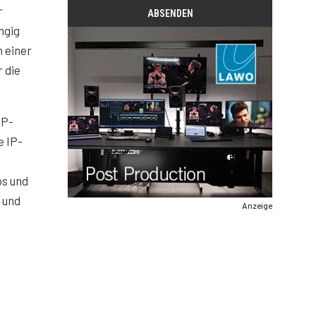
r
ngig
n einer
 die
SP-
e IP-
ps und
 und
Anzeige