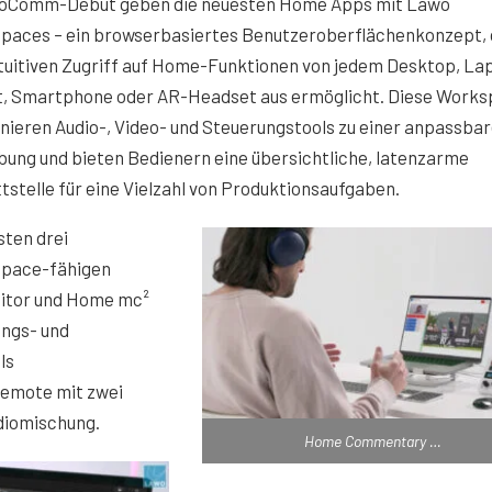
nfoComm-Debüt geben die neuesten Home Apps mit Lawo
paces – ein browserbasiertes Benutzeroberflächenkonzept,
tuitiven Zugriff auf Home-Funktionen von jedem Desktop, La
t, Smartphone oder AR-Headset aus ermöglicht. Diese Work
ieren Audio-, Video- und Steuerungstools zu einer anpassba
ung und bieten Bedienern eine übersichtliche, latenzarme
tstelle für eine Vielzahl von Produktionsaufgaben.
sten drei
pace-fähigen
itor und Home mc²
ngs- und
ls
emote mit zwei
udiomischung.
Home Commentary …