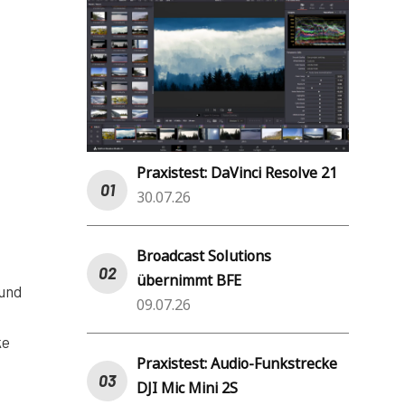
Praxistest: DaVinci Resolve 21
30.07.26
Broadcast Solutions
übernimmt BFE
 und
09.07.26
ke
Praxistest: Audio-Funkstrecke
DJI Mic Mini 2S