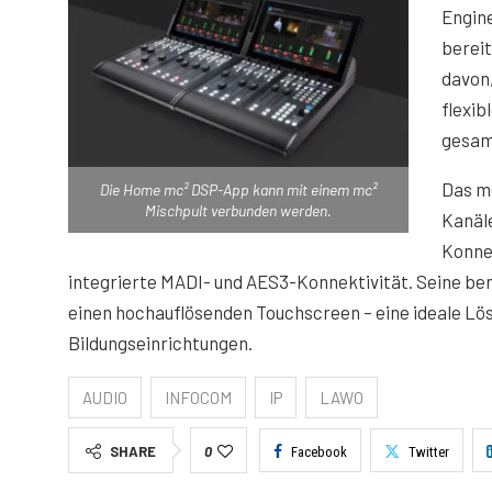
Engin
bereit
davon,
flexib
gesam
Das m
Die Home mc² DSP-App kann mit einem mc²
Mischpult verbunden werden.
Kanäle
Konnek
integrierte MADI- und AES3-Konnektivität. Seine be
einen hochauflösenden Touchscreen – eine ideale L
Bildungseinrichtungen.
AUDIO
INFOCOM
IP
LAWO
SHARE
0
Facebook
Twitter