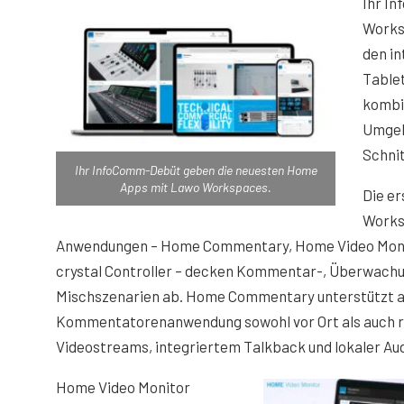
Ihr I
Works
den in
Table
kombin
Umgeb
Schnit
Ihr InfoComm-Debüt geben die neuesten Home
Apps mit Lawo Workspaces.
Die er
Works
Anwendungen – Home Commentary, Home Video Mon
crystal Controller – decken Kommentar-, Überwachu
Mischszenarien ab. Home Commentary unterstützt a
Kommentatorenanwendung sowohl vor Ort als auch r
Videostreams, integriertem Talkback und lokaler A
Home Video Monitor