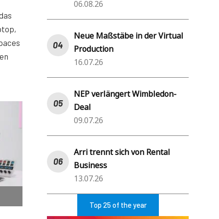
06.08.26
 das
ptop,
Neue Maßstäbe in der Virtual
spaces
Production
ren
16.07.26
NEP verlängert Wimbledon-
Deal
09.07.26
Arri trennt sich von Rental
Business
13.07.26
Top 25 of the year