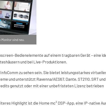
Monitor sind neu.
hscreen-Bedienelemente auf einem tragbaren Gerät – eine id
otteshäusern und bei Live-Produktionen.
nfoComm zu sehen sein. Sie bietet leistungsstarkes virtuell
steme und unterstützt Ravenna/AES67, Dante, ST2110, SRT und
redits genutzt oder mit einer unbefristeten Lizenz betrieben
iteres Highlight ist die Home mc² DSP-App, eine IP-native Au