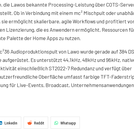
e, die Lawos bekannte Processing-Leistung über COTS-Serve
stellt. Ob in Verbindung mit einem mc² Mischpult oder unabhä
 sie ermöglicht skalierbare, agile Workflows und profitiert vo
len Lizenzierung, die es Anwendern ermöglicht, Ressourcen für
te Palette der Home Apps zu nutzen.
c²36 Audioproduktionspult von Lawo wurde gerade auf 384 D
 aufgerüstet. Es unterstützt 44,1kHz, 48kHz und 96kHz, nativ
tivität einschließlich ST2022-7 Redundanz und verfügt über
nutzerfreundliche Oberfläche umfasst farbige TFT-Faderstri
ösung für Live-Events, Broadcast, Unternehmensanwendungen
Linkedin
Reddit
Whatsapp