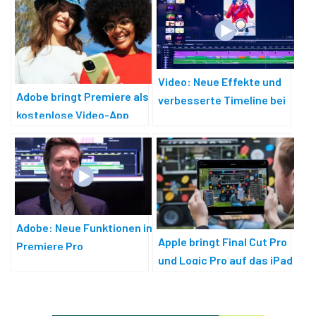
Video: Neue Effekte und
Adobe bringt Premiere als
verbesserte Timeline bei
kostenlose Video-App
Premiere Pro
aufs iPhone
Adobe: Neue Funktionen in
Apple bringt Final Cut Pro
Premiere Pro
und Logic Pro auf das iPad