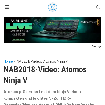
Anzeige
Home
»
NAB2018-Video: Atomos Ninja V
NAB2018-Video: Atomos
Ninja V
Atomos präsentiert mit dem Ninja V einen
kompakten und leichten 5-Zoll HDR-
Recorder/Monitor, der mit HDMI-I/Os bestückt ist