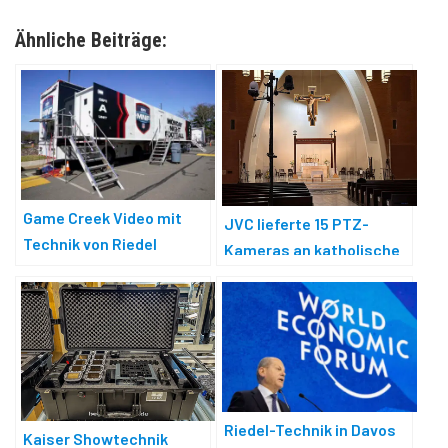
Ähnliche Beiträge:
Game Creek Video mit
JVC lieferte 15 PTZ-
Technik von Riedel
Kameras an katholische
Diözese Phoenix
Riedel-Technik in Davos
Kaiser Showtechnik