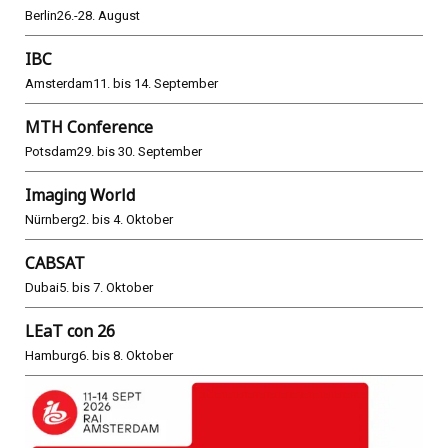
Berlin
26.-28. August
IBC
Amsterdam
11. bis 14. September
MTH Conference
Potsdam
29. bis 30. September
Imaging World
Nürnberg
2. bis 4. Oktober
CABSAT
Dubai
5. bis 7. Oktober
LEaT con 26
Hamburg
6. bis 8. Oktober