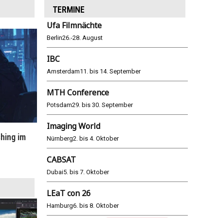
TERMINE
Ufa Filmnächte
Berlin
26.-28. August
IBC
Amsterdam
11. bis 14. September
MTH Conference
Potsdam
29. bis 30. September
Imaging World
hing im
WM 2026: ARD und ZDF im Remote-
E
Nürnberg
2. bis 4. Oktober
Modus
CABSAT
25.06.2026
Dubai
5. bis 7. Oktober
LEaT con 26
Hamburg
6. bis 8. Oktober