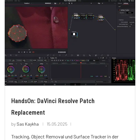
HandsOn: DaVinci Resolve Patch
Replacement
by
Sas Kaykha
15.05.2025
Tracking, Object Removal und Surface Tracker in der