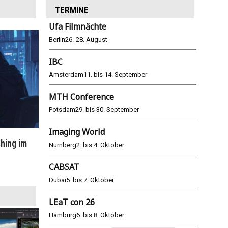
TERMINE
Ufa Filmnächte
Berlin
26.-28. August
IBC
Amsterdam
11. bis 14. September
MTH Conference
Potsdam
29. bis 30. September
Imaging World
hing im
WM 2026: ARD und ZDF im Remote-
E
Nürnberg
2. bis 4. Oktober
Modus
CABSAT
25.06.2026
Dubai
5. bis 7. Oktober
LEaT con 26
Hamburg
6. bis 8. Oktober