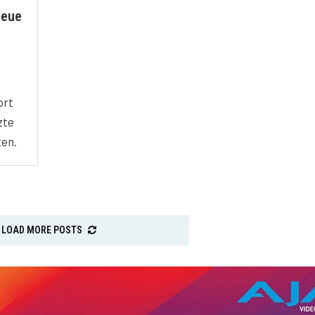
neue
ort
zte
ten.
LOAD MORE POSTS