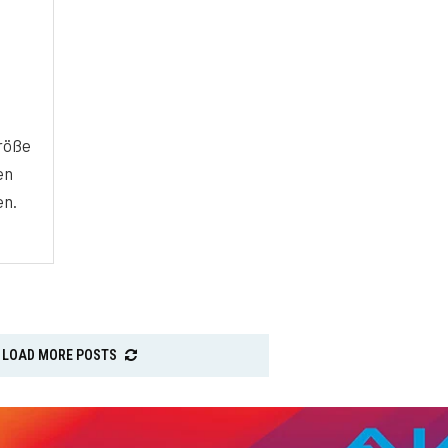
größe
en
en.
LOAD MORE POSTS