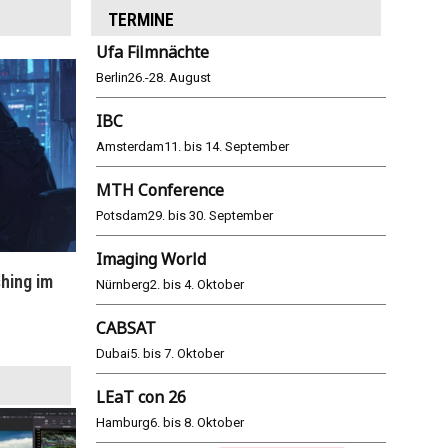
TERMINE
Ufa Filmnächte
Berlin
26.-28. August
IBC
Amsterdam
11. bis 14. September
MTH Conference
Potsdam
29. bis 30. September
Imaging World
hing im
WM 2026: ARD und ZDF im Remote-
E
Nürnberg
2. bis 4. Oktober
Modus
CABSAT
25.06.2026
Dubai
5. bis 7. Oktober
LEaT con 26
Hamburg
6. bis 8. Oktober