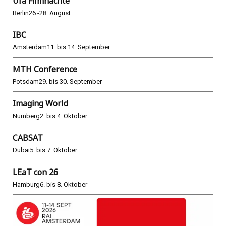
Ufa Filmnächte
Berlin
26.-28. August
IBC
Amsterdam
11. bis 14. September
MTH Conference
Potsdam
29. bis 30. September
Imaging World
Nürnberg
2. bis 4. Oktober
CABSAT
Dubai
5. bis 7. Oktober
LEaT con 26
Hamburg
6. bis 8. Oktober