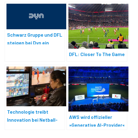
Schwarz Gruppe und DFL
steigen bei Dyn ein
DFL: Closer To The Game
Technologie treibt
AWS wird offizieller
Innovation bei Netball-
»Generative AI-Provider«
Übertragungen voran
der DFL