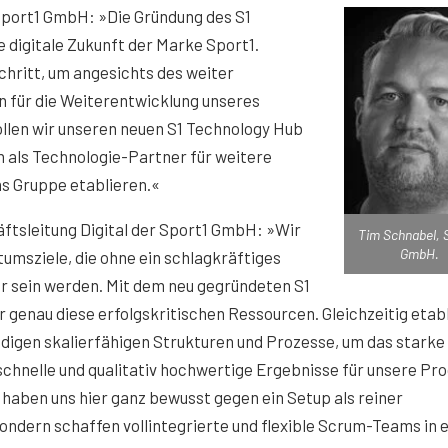
 Sport1 GmbH: »Die Gründung des S1
 digitale Zukunft der Marke Sport1.
hritt, um angesichts des weiter
n für die Weiterentwicklung unseres
ollen wir unseren neuen S1 Technology Hub
h als Technologie-Partner für weitere
s Gruppe etablieren.«
äftsleitung Digital der Sport1 GmbH: »Wir
Tim Schnabel, 
GmbH.
msziele, die ohne ein schlagkräftiges
r sein werden. Mit dem neu gegründeten S1
 genau diese erfolgskritischen Ressourcen. Gleichzeitig etab
endigen skalierfähigen Strukturen und Prozesse, um das starke
chnelle und qualitativ hochwertige Ergebnisse für unsere Pr
 haben uns hier ganz bewusst gegen ein Setup als reiner
ondern schaffen vollintegrierte und flexible Scrum-Teams in 