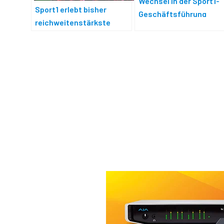
Wechsel in der Sport1-
Sport1 erlebt bisher
Geschäftsführung
reichweitenstärkste
Darts-WM