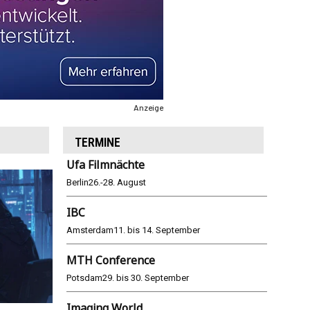
Anzeige
TERMINE
Ufa Filmnächte
Berlin
26.-28. August
IBC
Amsterdam
11. bis 14. September
MTH Conference
Potsdam
29. bis 30. September
Imaging World