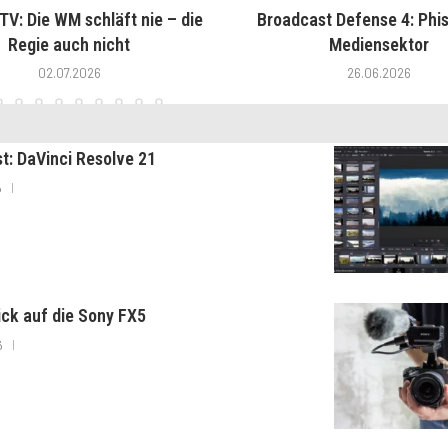
V: Die WM schläft nie – die
Broadcast Defense 4: Phis
Regie auch nicht
Mediensektor
02.07.2026
26.06.2026
st: DaVinci Resolve 21
6
lick auf die Sony FX5
6