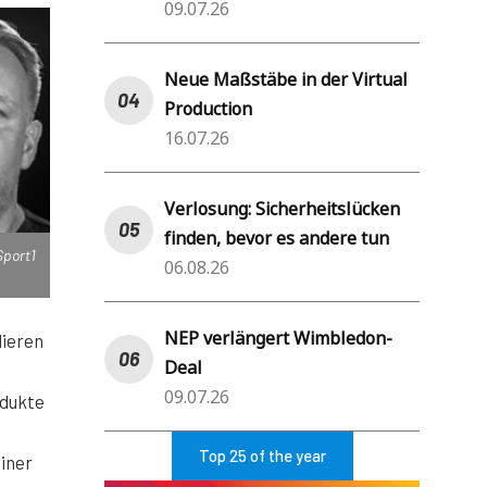
09.07.26
Neue Maßstäbe in der Virtual
Production
16.07.26
Verlosung: Sicherheitslücken
finden, bevor es andere tun
Sport1
06.08.26
NEP verlängert Wimbledon-
lieren
Deal
09.07.26
odukte
Top 25 of the year
einer