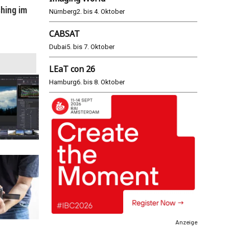
hing im
WM 2026: ARD und ZDF im Remote-
E
Nürnberg
2. bis 4. Oktober
Modus
CABSAT
25.06.2026
Dubai
5. bis 7. Oktober
LEaT con 26
Hamburg
6. bis 8. Oktober
Anzeige