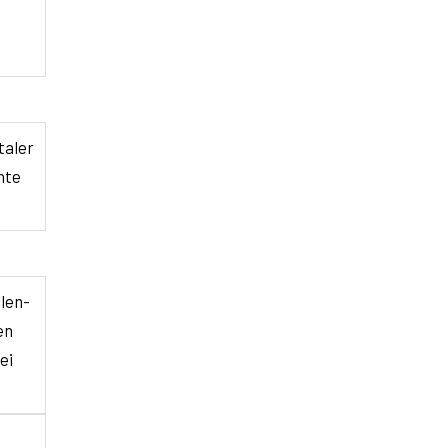
taler
nte
len-
en
ei