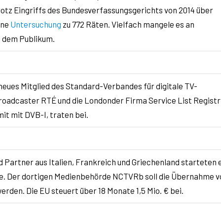
tz Eingriffs des Bundesverfassungsgerichts von 2014 über
ine
Untersuchung
zu 772 Räten. Vielfach mangele es an
t dem Publikum.
neues Mitglied des Standard-Verbandes für digitale TV-
Broadcaster RTÉ und die Londonder Firma Service List Registr
it mit DVB-I, traten bei.
Partner aus Italien, Frankreich und Griechenland starteten 
ne. Der dortigen Medienbehörde NCTVRb soll die Übernahme v
rden. Die EU steuert über 18 Monate 1,5 Mio. € bei.