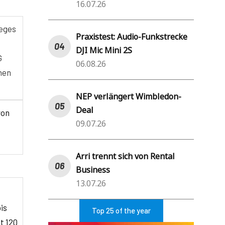
16.07.26
weges
Praxistest: Audio-Funkstrecke
DJI Mic Mini 2S
G
06.08.26
hen
NEP verlängert Wimbledon-
Deal
von
09.07.26
Arri trennt sich von Rental
Business
13.07.26
is
Top 25 of the year
t 120