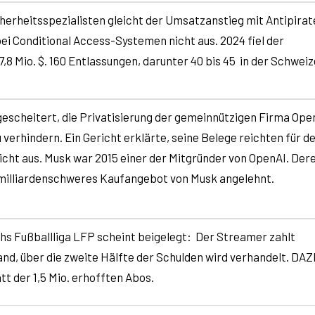
herheitsspezialisten gleicht der Umsatzanstieg mit Antipirat
i Conditional Access-Systemen nicht aus. 2024 fiel der
8 Mio. $. 160 Entlassungen, darunter 40 bis 45 in der Schweiz
gescheitert, die Privatisierung der gemeinnützigen Firma Ope
erhindern. Ein Gericht erklärte, seine Belege reichten für d
cht aus. Musk war 2015 einer der Mitgründer von OpenAI. Der
n milliardenschweres Kaufangebot von Musk angelehnt.
hs Fußballliga LFP scheint beigelegt: Der Streamer zahlt
and, über die zweite Hälfte der Schulden wird verhandelt. DA
t der 1,5 Mio. erhofften Abos.