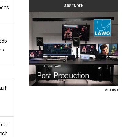
odes
 286
rs
auf
Anzeige
.
 der
nach