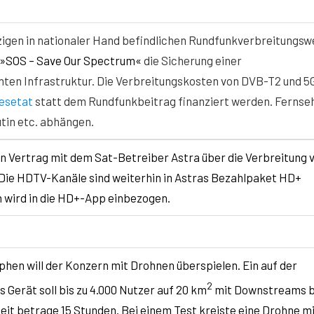
zigen in nationaler Hand befindlichen Rundfunkverbreitungs
»SOS – Save Our Spectrum«
die Sicherung einer
nten Infrastruktur. Die Verbreitungskosten von DVB-T2 und 5
esetat
statt dem Rundfunkbeitrag finanziert werden. Fernse
utin etc. abhängen.
n Vertrag mit dem Sat-Betreiber Astra über die Verbreitung 
. Die HDTV-Kanäle sind weiterhin in Astras Bezahlpaket HD+
 wird in die HD+-App einbezogen.
phen will der Konzern mit Drohnen überspielen. Ein auf der
2
erät soll bis zu 4.000 Nutzer auf 20 km
mit Downstreams b
eit betrage 15 Stunden. Bei einem Test kreiste eine Drohne mi