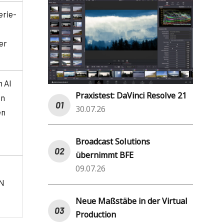
erie-
er
n AI
Praxistest: DaVinci Resolve 21
en
30.07.26
en
Broadcast Solutions
übernimmt BFE
09.07.26
ZN
Neue Maßstäbe in der Virtual
Production