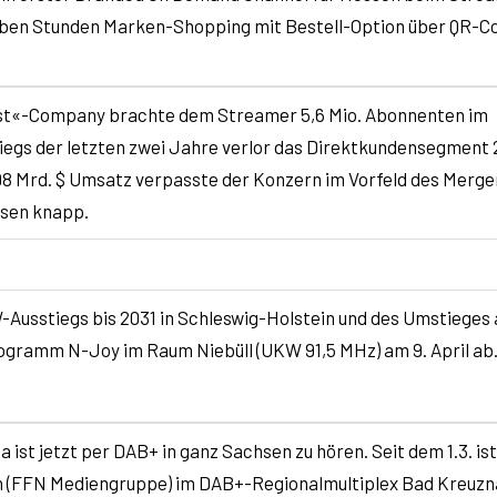
eben Stunden Marken-Shopping mit Bestell-Option über QR-C
rst«-Company brachte dem Streamer 5,6 Mio. Abonnenten im
iegs der letzten zwei Jahre verlor das Direktkundensegment
 7,98 Mrd. $ Umsatz verpasste der Konzern im Vorfeld des Merge
osen knapp.
Ausstiegs bis 2031 in Schleswig-Holstein und des Umstieges 
ogramm N-Joy im Raum Niebüll (UKW 91,5 MHz) am 9. April ab
ist jetzt per DAB+ in ganz Sachsen zu hören. Seit dem 1.3. ist
n (FFN Mediengruppe) im DAB+-Regionalmultiplex Bad Kreuz