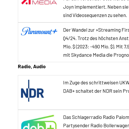
Joyn implementiert. Neben si
sind Videosequenzen zu sehen.
Der Wandel zur »Streaming Fi
Q4/24. Trotz des höchsten Anst
Mio. $ (2023: -490 Mio. $). Mit
mit Skydance Media die Progn
Radio, Audio
Im Zuge des schrittweisen UKW-
DAB+ schaltet der NDR sein Pr
Das Schlagerradio Radio Paloma 
Partysender Radio Bollerwage