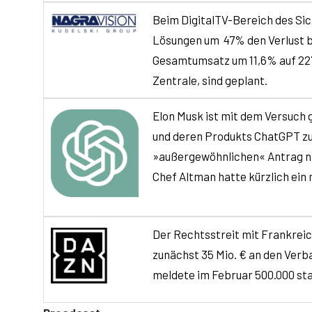
Beim DigitalTV-Bereich des Sic
Lösungen um 47% den Verlust be
Gesamtumsatz um 11,6% auf 227,
Zentrale, sind geplant.
Elon Musk ist mit dem Versuch 
und deren Produkts ChatGPT zu v
»außergewöhnlichen« Antrag ni
Chef Altman hatte kürzlich ei
Der Rechtsstreit mit Frankreic
zunächst 35 Mio. € an den Verb
meldete im Februar 500.000 stat